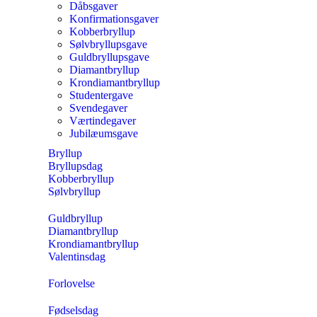
Dåbsgaver
Konfirmationsgaver
Kobberbryllup
Sølvbryllupsgave
Guldbryllupsgave
Diamantbryllup
Krondiamantbryllup
Studentergave
Svendegaver
Værtindegaver
Jubilæumsgave
Bryllup
Bryllupsdag
Kobberbryllup
Sølvbryllup
Guldbryllup
Diamantbryllup
Krondiamantbryllup
Valentinsdag
Forlovelse
Fødselsdag