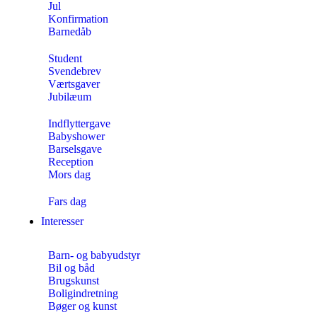
Jul
Konfirmation
Barnedåb
Student
Svendebrev
Værtsgaver
Jubilæum
Indflyttergave
Babyshower
Barselsgave
Reception
Mors dag
Fars dag
Interesser
Barn- og babyudstyr
Bil og båd
Brugskunst
Boligindretning
Bøger og kunst