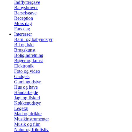
Indflyttergave
Babyshower
Barselsgave
Reception
Mors dag
Fars dag
Interesser
Barn- og babyudstyr
Bil og båd
Brugskunst
Boligindretning
Bøger og kunst
Elektronik
Foto og video
Gadgets
Gamingudstyr
Hus og have
Håndarbejde
Jagt og fiskeri
Køkkenudstyr
Legetøj
Mad og drikke
Musikinstrumenter
Musik og film
Natur og friluftsliv