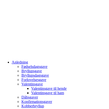
Anledning
Fødselsdagsgave
Bryllupsgave
Bryllupsdagsgave
Forlovelsesgave
Valentinsgave
Valentinsgave til hende
Valentinsgave til ham
Dåbsgaver
Konfirmationsgaver
Kobberbryllup