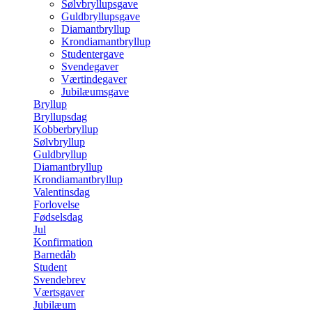
Sølvbryllupsgave
Guldbryllupsgave
Diamantbryllup
Krondiamantbryllup
Studentergave
Svendegaver
Værtindegaver
Jubilæumsgave
Bryllup
Bryllupsdag
Kobberbryllup
Sølvbryllup
Guldbryllup
Diamantbryllup
Krondiamantbryllup
Valentinsdag
Forlovelse
Fødselsdag
Jul
Konfirmation
Barnedåb
Student
Svendebrev
Værtsgaver
Jubilæum