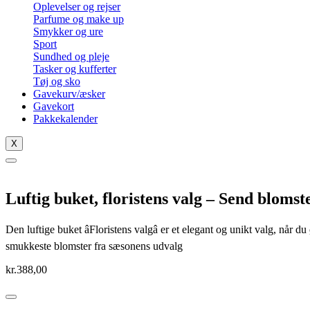
Oplevelser og rejser
Parfume og make up
Smykker og ure
Sport
Sundhed og pleje
Tasker og kufferter
Tøj og sko
Gavekurv/æsker
Gavekort
Pakkekalender
X
Luftig buket, floristens valg – Send bloms
Den luftige buket âFloristens valgâ er et elegant og unikt valg, når 
smukkeste blomster fra sæsonens udvalg
kr.
388,00