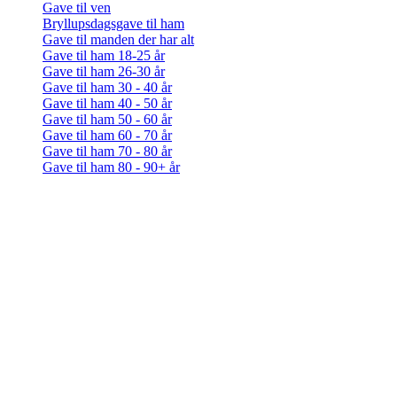
Gave til ven
Bryllupsdagsgave til ham
Gave til manden der har alt
Gave til ham 18-25 år
Gave til ham 26-30 år
Gave til ham 30 - 40 år
Gave til ham 40 - 50 år
Gave til ham 50 - 60 år
Gave til ham 60 - 70 år
Gave til ham 70 - 80 år
Gave til ham 80 - 90+ år