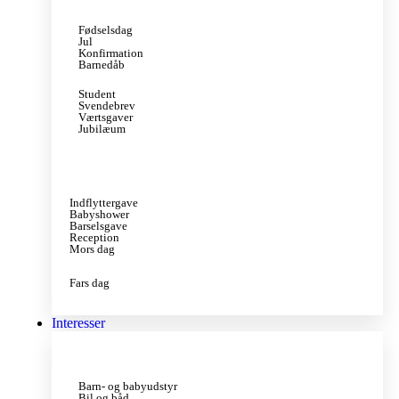
Fødselsdag
Jul
Konfirmation
Barnedåb
Student
Svendebrev
Værtsgaver
Jubilæum
Indflyttergave
Babyshower
Barselsgave
Reception
Mors dag
Fars dag
Interesser
Barn- og babyudstyr
Bil og båd