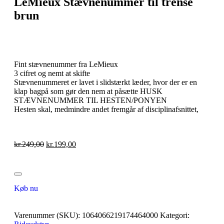
LeMieux Stævnenummer til trense
brun
Fint stævnenummer fra LeMieux
3 cifret og nemt at skifte
Stævnenummeret er lavet i slidstærkt læder, hvor der er en
klap bagpå som gør den nem at påsætte HUSK
STÆVNENUMMER TIL HESTEN/PONYEN
Hesten skal, medmindre andet fremgår af disciplinafsnittet,
kr.
249,00
kr.
199,00
Køb nu
Varenummer (SKU):
1064066219174464000
Kategori: