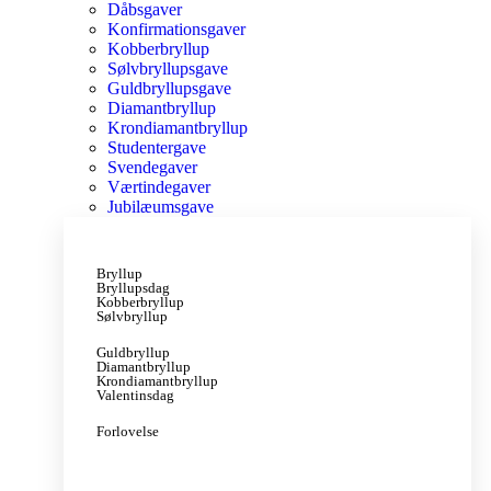
Dåbsgaver
Konfirmationsgaver
Kobberbryllup
Sølvbryllupsgave
Guldbryllupsgave
Diamantbryllup
Krondiamantbryllup
Studentergave
Svendegaver
Værtindegaver
Jubilæumsgave
Bryllup
Bryllupsdag
Kobberbryllup
Sølvbryllup
Guldbryllup
Diamantbryllup
Krondiamantbryllup
Valentinsdag
Forlovelse