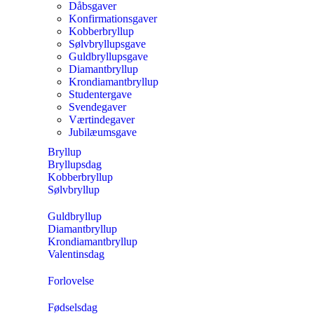
Dåbsgaver
Konfirmationsgaver
Kobberbryllup
Sølvbryllupsgave
Guldbryllupsgave
Diamantbryllup
Krondiamantbryllup
Studentergave
Svendegaver
Værtindegaver
Jubilæumsgave
Bryllup
Bryllupsdag
Kobberbryllup
Sølvbryllup
Guldbryllup
Diamantbryllup
Krondiamantbryllup
Valentinsdag
Forlovelse
Fødselsdag