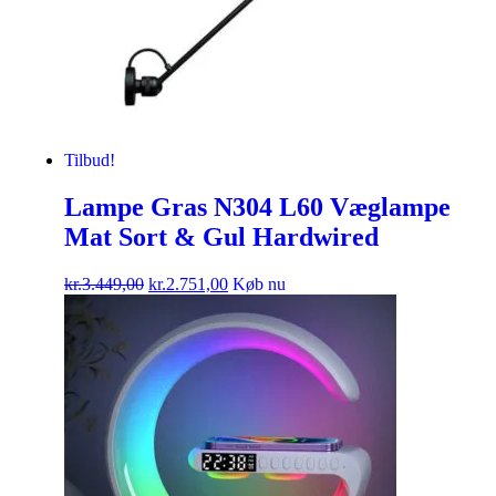
Tilbud!
Lampe Gras N304 L60 Væglampe
Mat Sort & Gul Hardwired
kr.
3.449,00
kr.
2.751,00
Køb nu