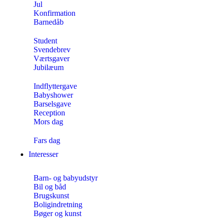
Jul
Konfirmation
Barnedåb
Student
Svendebrev
Værtsgaver
Jubilæum
Indflyttergave
Babyshower
Barselsgave
Reception
Mors dag
Fars dag
Interesser
Barn- og babyudstyr
Bil og båd
Brugskunst
Boligindretning
Bøger og kunst