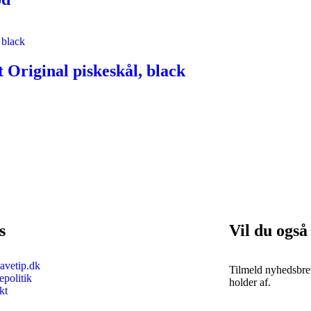
Original piskeskål, black
s
Vil du også
vetip.dk
Tilmeld nyhedsbrev
politik
holder af.
kt