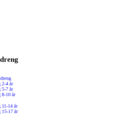
 dreng
 dreng
 2-4 år
 5-7 år
g 8-10 år
g 11-14 år
g 15-17 år