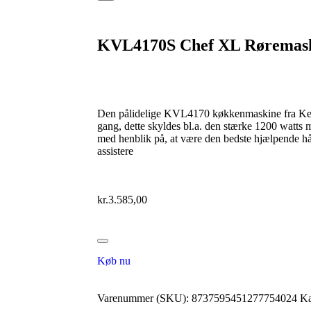
KVL4170S Chef XL Røremask
Den pålidelige KVL4170 køkkenmaskine fra Kenw
gang, dette skyldes bl.a. den stærke 1200 watts
med henblik på, at være den bedste hjælpende hå
assistere
kr.
3.585,00
Køb nu
Varenummer (SKU):
8737595451277754024
Ka