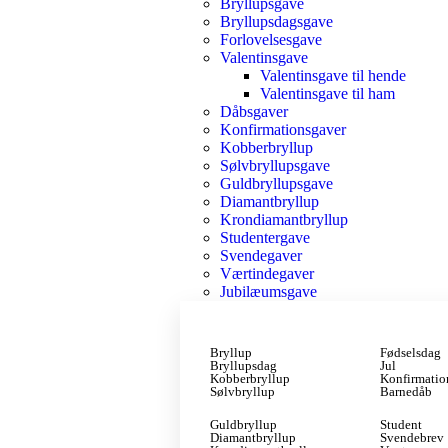
Bryllupsgave
Bryllupsdagsgave
Forlovelsesgave
Valentinsgave
Valentinsgave til hende
Valentinsgave til ham
Dåbsgaver
Konfirmationsgaver
Kobberbryllup
Sølvbryllupsgave
Guldbryllupsgave
Diamantbryllup
Krondiamantbryllup
Studentergave
Svendegaver
Værtindegaver
Jubilæumsgave
Bryllup
Fødselsdag
Bryllupsdag
Jul
Kobberbryllup
Konfirmatio
Sølvbryllup
Barnedåb
Guldbryllup
Student
Diamantbryllup
Svendebrev