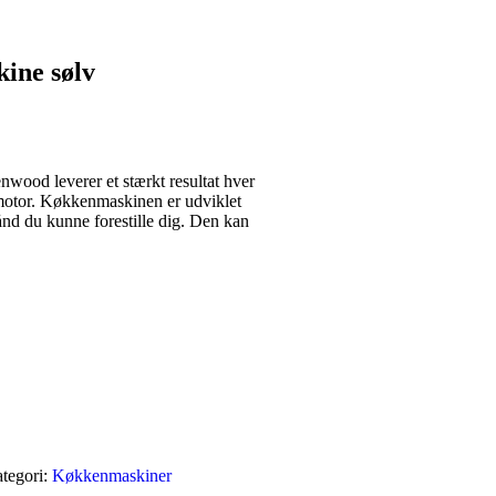
ine sølv
ood leverer et stærkt resultat hver
 motor. Køkkenmaskinen er udviklet
nd du kunne forestille dig. Den kan
tegori:
Køkkenmaskiner