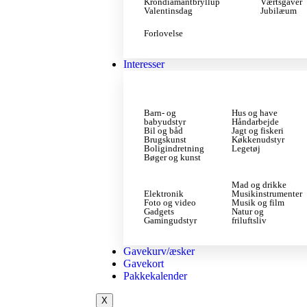
Krondiamantbryllup
Værtsgaver
Valentinsdag
Jubilæum
Forlovelse
Interesser
Barn- og
Hus og have
babyudstyr
Håndarbejde
Bil og båd
Jagt og fiskeri
Brugskunst
Køkkenudstyr
Boligindretning
Legetøj
Bøger og kunst
Mad og drikke
Elektronik
Musikinstrumenter
Foto og video
Musik og film
Gadgets
Natur og
Gamingudstyr
friluftsliv
Gavekurv/æsker
Gavekort
Pakkekalender
X