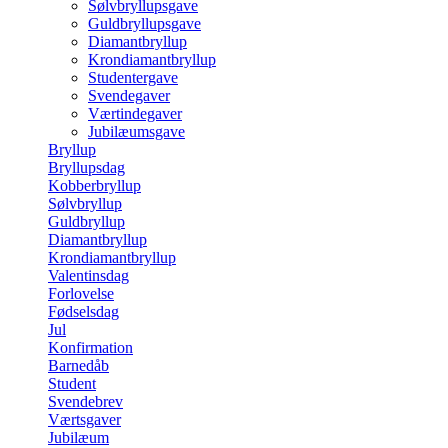
Sølvbryllupsgave
Guldbryllupsgave
Diamantbryllup
Krondiamantbryllup
Studentergave
Svendegaver
Værtindegaver
Jubilæumsgave
Bryllup
Bryllupsdag
Kobberbryllup
Sølvbryllup
Guldbryllup
Diamantbryllup
Krondiamantbryllup
Valentinsdag
Forlovelse
Fødselsdag
Jul
Konfirmation
Barnedåb
Student
Svendebrev
Værtsgaver
Jubilæum