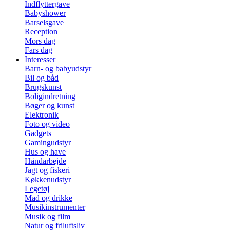
Indflyttergave
Babyshower
Barselsgave
Reception
Mors dag
Fars dag
Interesser
Barn- og babyudstyr
Bil og båd
Brugskunst
Boligindretning
Bøger og kunst
Elektronik
Foto og video
Gadgets
Gamingudstyr
Hus og have
Håndarbejde
Jagt og fiskeri
Køkkenudstyr
Legetøj
Mad og drikke
Musikinstrumenter
Musik og film
Natur og friluftsliv