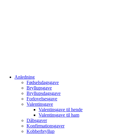
Anledning
Fødselsdagsgave
Bryllupsgave
Bryllupsdagsgave
Forlovelsesgave
Valentinsgave
Valentinsgave til hende
Valentinsgave til ham
Dåbsgaver
Konfirmationsgaver
Kobberbryllup