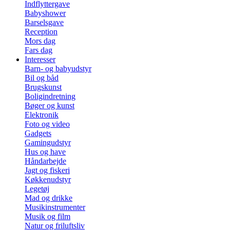
Indflyttergave
Babyshower
Barselsgave
Reception
Mors dag
Fars dag
Interesser
Barn- og babyudstyr
Bil og båd
Brugskunst
Boligindretning
Bøger og kunst
Elektronik
Foto og video
Gadgets
Gamingudstyr
Hus og have
Håndarbejde
Jagt og fiskeri
Køkkenudstyr
Legetøj
Mad og drikke
Musikinstrumenter
Musik og film
Natur og friluftsliv