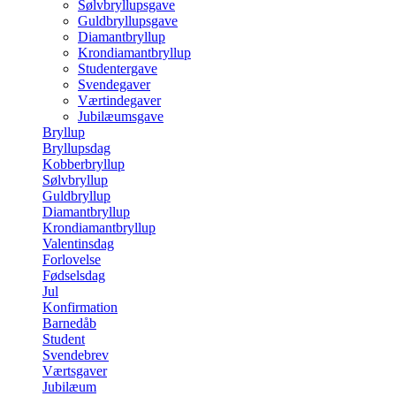
Sølvbryllupsgave
Guldbryllupsgave
Diamantbryllup
Krondiamantbryllup
Studentergave
Svendegaver
Værtindegaver
Jubilæumsgave
Bryllup
Bryllupsdag
Kobberbryllup
Sølvbryllup
Guldbryllup
Diamantbryllup
Krondiamantbryllup
Valentinsdag
Forlovelse
Fødselsdag
Jul
Konfirmation
Barnedåb
Student
Svendebrev
Værtsgaver
Jubilæum