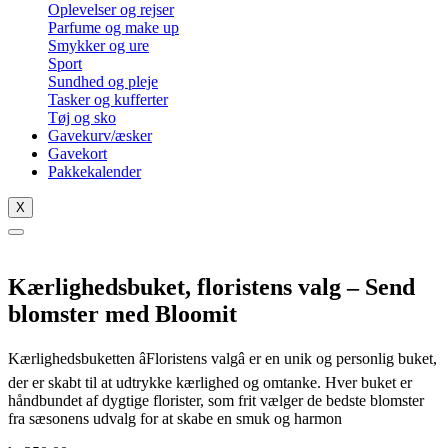
Oplevelser og rejser
Parfume og make up
Smykker og ure
Sport
Sundhed og pleje
Tasker og kufferter
Tøj og sko
Gavekurv/æsker
Gavekort
Pakkekalender
X
Kærlighedsbuket, floristens valg – Send
blomster med Bloomit
Kærlighedsbuketten âFloristens valgâ er en unik og personlig buket,
der er skabt til at udtrykke kærlighed og omtanke. Hver buket er
håndbundet af dygtige florister, som frit vælger de bedste blomster
fra sæsonens udvalg for at skabe en smuk og harmon