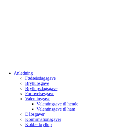
Anledning
Fødselsdagsgave
Bryllupsgave
Bryllupsdagsgave
Forlovelsesgave
Valentinsgave
Valentinsgave til hende
Valentinsgave til ham
Dåbsgaver
Konfirmationsgaver
Kobberbryllup