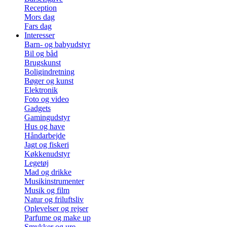
Reception
Mors dag
Fars dag
Interesser
Barn- og babyudstyr
Bil og båd
Brugskunst
Boligindretning
Bøger og kunst
Elektronik
Foto og video
Gadgets
Gamingudstyr
Hus og have
Håndarbejde
Jagt og fiskeri
Køkkenudstyr
Legetøj
Mad og drikke
Musikinstrumenter
Musik og film
Natur og friluftsliv
Oplevelser og rejser
Parfume og make up
Smykker og ure