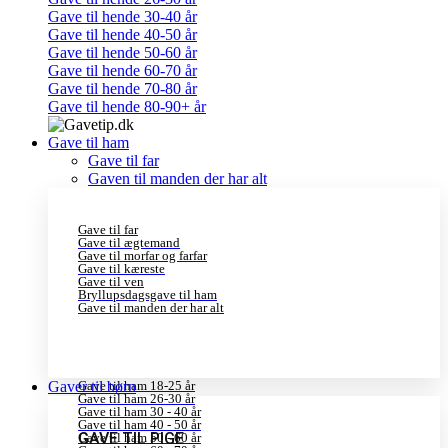
Gave til hende 30-40 år
Gave til hende 40-50 år
Gave til hende 50-60 år
Gave til hende 60-70 år
Gave til hende 70-80 år
Gave til hende 80-90+ år
Gave til ham
Gave til far
Gaven til manden der har alt
Gave til far
Gave til ægtemand
Gave til morfar og farfar
Gave til kæreste
Gave til ven
Bryllupsdagsgave til ham
Gave til manden der har alt
Gaver til børn
Gave til ham 18-25 år
Gave til ham 26-30 år
Gave til ham 30 - 40 år
Gave til ham 40 - 50 år
GAVE TIL PIGE
Gave til ham 50 - 60 år