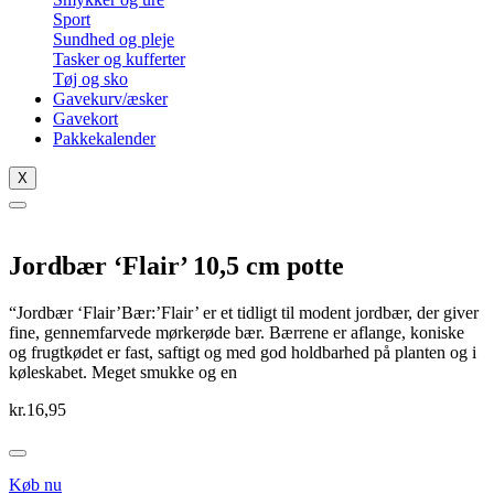
Sport
Sundhed og pleje
Tasker og kufferter
Tøj og sko
Gavekurv/æsker
Gavekort
Pakkekalender
X
Jordbær ‘Flair’ 10,5 cm potte
“Jordbær ‘Flair’Bær:’Flair’ er et tidligt til modent jordbær, der giver
fine, gennemfarvede mørkerøde bær. Bærrene er aflange, koniske
og frugtkødet er fast, saftigt og med god holdbarhed på planten og i
køleskabet. Meget smukke og en
kr.
16,95
Køb nu