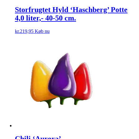
Storfrugtet Hyld ‘Haschberg’ Potte
4,0 liter,- 40-50 cm.
kr.
219,95
Køb nu
Chili ‘Aurora’