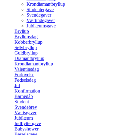
Krondiamantbryllup
Studentergave
Svendegaver
Værtindegaver
Jubilæumsgave
Bryllup
Bryllupsdag
Kobberbryllup
Sølvbryllup
Guldbryllup
Diamantbryllup
Krondiamantbryllup
Valentinsdag
Forlovelse
Fødselsdag
Jul
Konfirmation
Barnedåb
Student
Svendebrev
Værtsgaver
Jubilæum
Indflyttergave
Babyshower
Barselsgave