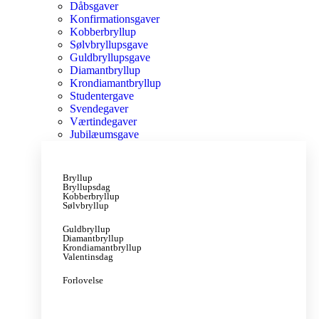
Dåbsgaver
Konfirmationsgaver
Kobberbryllup
Sølvbryllupsgave
Guldbryllupsgave
Diamantbryllup
Krondiamantbryllup
Studentergave
Svendegaver
Værtindegaver
Jubilæumsgave
Bryllup
Bryllupsdag
Kobberbryllup
Sølvbryllup
Guldbryllup
Diamantbryllup
Krondiamantbryllup
Valentinsdag
Forlovelse