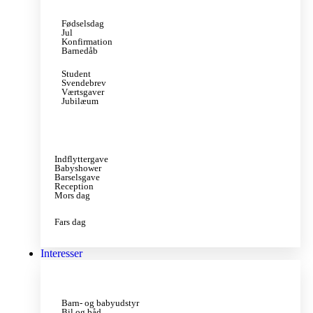
Fødselsdag
Jul
Konfirmation
Barnedåb
Student
Svendebrev
Værtsgaver
Jubilæum
Indflyttergave
Babyshower
Barselsgave
Reception
Mors dag
Fars dag
Interesser
Barn- og babyudstyr
Bil og båd