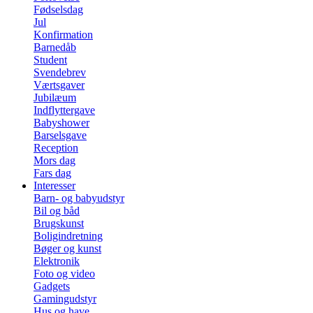
Fødselsdag
Jul
Konfirmation
Barnedåb
Student
Svendebrev
Værtsgaver
Jubilæum
Indflyttergave
Babyshower
Barselsgave
Reception
Mors dag
Fars dag
Interesser
Barn- og babyudstyr
Bil og båd
Brugskunst
Boligindretning
Bøger og kunst
Elektronik
Foto og video
Gadgets
Gamingudstyr
Hus og have