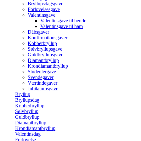
Bryllupsdagsgave
Forlovelsesgave
Valentinsgave
Valentinsgave til hende
Valentinsgave til ham
Dåbsgaver
Konfirmationsgaver
Kobberbryllup
Sølvbryllupsgave
Guldbryllupsgave
Diamantbryllup
Krondiamantbryllup
Studentergave
Svendegaver
Værtindegaver
Jubilæumsgave
Bryllup
Bryllupsdag
Kobberbryllup
Sølvbryllup
Guldbryllup
Diamantbryllup
Krondiamantbryllup
Valentinsdag
Forlovelse