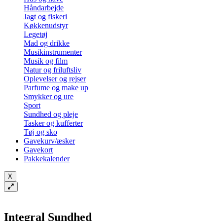
Håndarbejde
Jagt og fiskeri
Køkkenudstyr
Legetøj
Mad og drikke
Musikinstrumenter
Musik og film
Natur og friluftsliv
Oplevelser og rejser
Parfume og make up
Smykker og ure
Sport
Sundhed og pleje
Tasker og kufferter
Tøj og sko
Gavekurv/æsker
Gavekort
Pakkekalender
X
Integral Sundhed