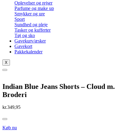
Oplevelser og rejser
Parfume og make up
Smykker og ure
Sport
Sundhed og pleje
Tasker og kufferter
Tøj og sko
Gavekurv/æsker
Gavekort
Pakkekalender
X
Indian Blue Jeans Shorts – Cloud m.
Broderi
kr.
349,95
Køb nu