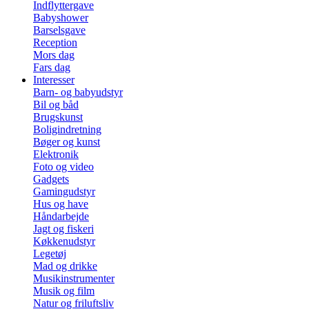
Indflyttergave
Babyshower
Barselsgave
Reception
Mors dag
Fars dag
Interesser
Barn- og babyudstyr
Bil og båd
Brugskunst
Boligindretning
Bøger og kunst
Elektronik
Foto og video
Gadgets
Gamingudstyr
Hus og have
Håndarbejde
Jagt og fiskeri
Køkkenudstyr
Legetøj
Mad og drikke
Musikinstrumenter
Musik og film
Natur og friluftsliv