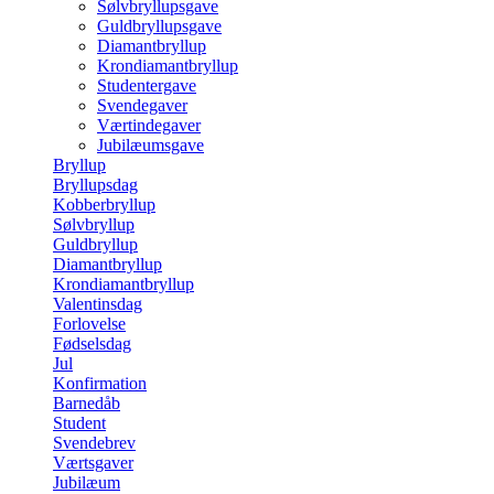
Sølvbryllupsgave
Guldbryllupsgave
Diamantbryllup
Krondiamantbryllup
Studentergave
Svendegaver
Værtindegaver
Jubilæumsgave
Bryllup
Bryllupsdag
Kobberbryllup
Sølvbryllup
Guldbryllup
Diamantbryllup
Krondiamantbryllup
Valentinsdag
Forlovelse
Fødselsdag
Jul
Konfirmation
Barnedåb
Student
Svendebrev
Værtsgaver
Jubilæum