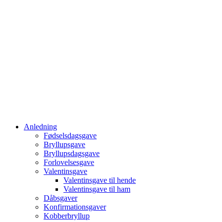
Anledning
Fødselsdagsgave
Bryllupsgave
Bryllupsdagsgave
Forlovelsesgave
Valentinsgave
Valentinsgave til hende
Valentinsgave til ham
Dåbsgaver
Konfirmationsgaver
Kobberbryllup