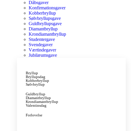
Dåbsgaver
Konfirmationsgaver
Kobberbryllup
Sølvbryllupsgave
Guldbryllupsgave
Diamantbryllup
Krondiamantbryllup
Studentergave
Svendegaver
Værtindegaver
Jubilæumsgave
Bryllup
Bryllupsdag
Kobberbryllup
Sølvbryllup
Guldbryllup
Diamantbryllup
Krondiamantbryllup
Valentinsdag
Forlovelse