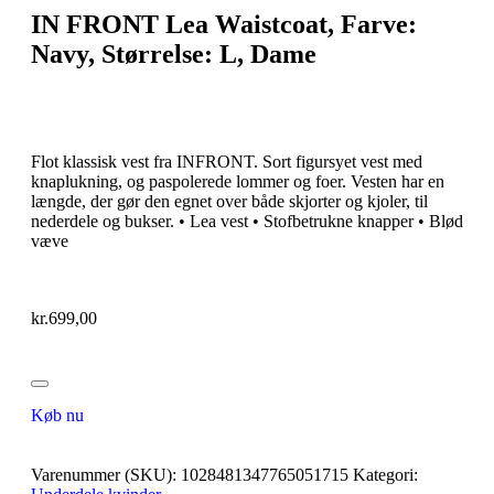
IN FRONT Lea Waistcoat, Farve:
Navy, Størrelse: L, Dame
Flot klassisk vest fra INFRONT. Sort figursyet vest med
knaplukning, og paspolerede lommer og foer. Vesten har en
længde, der gør den egnet over både skjorter og kjoler, til
nederdele og bukser. • Lea vest • Stofbetrukne knapper • Blød
væve
kr.
699,00
Køb nu
Varenummer (SKU):
1028481347765051715
Kategori: