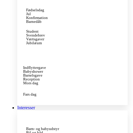
Fødselsdag
Jul
Konfirmation
Barnedåb
Student
Svendebrev
Værtsgaver
Jubilæum
Indflyttergave
Babyshower
Barselsgave
Reception
Mors dag
Fars dag
Interesser
Barn- og babyudstyr
Bil og båd