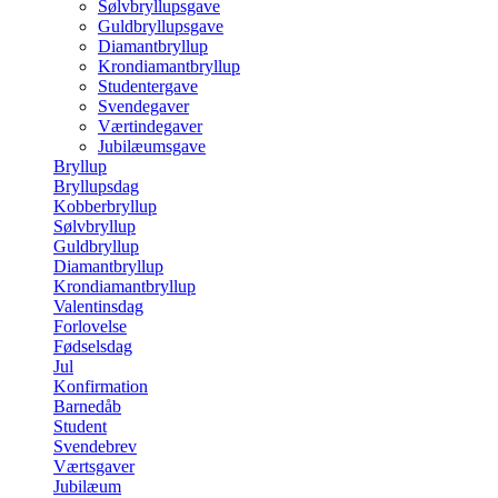
Sølvbryllupsgave
Guldbryllupsgave
Diamantbryllup
Krondiamantbryllup
Studentergave
Svendegaver
Værtindegaver
Jubilæumsgave
Bryllup
Bryllupsdag
Kobberbryllup
Sølvbryllup
Guldbryllup
Diamantbryllup
Krondiamantbryllup
Valentinsdag
Forlovelse
Fødselsdag
Jul
Konfirmation
Barnedåb
Student
Svendebrev
Værtsgaver
Jubilæum