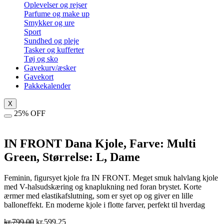
Oplevelser og rejser
Parfume og make up
Smykker og ure
Sport
Sundhed og pleje
Tasker og kufferter
Tøj og sko
Gavekurv/æsker
Gavekort
Pakkekalender
X
25% OFF
IN FRONT Dana Kjole, Farve: Multi
Green, Størrelse: L, Dame
Feminin, figursyet kjole fra IN FRONT. Meget smuk halvlang kjole
med V-halsudskæring og knaplukning ned foran brystet. Korte
ærmer med elastikafslutning, som er syet op og giver en lille
balloneffekt. En moderne kjole i flotte farver, perfekt til hverdag
Den
Den
kr.
799,00
kr.
599,25