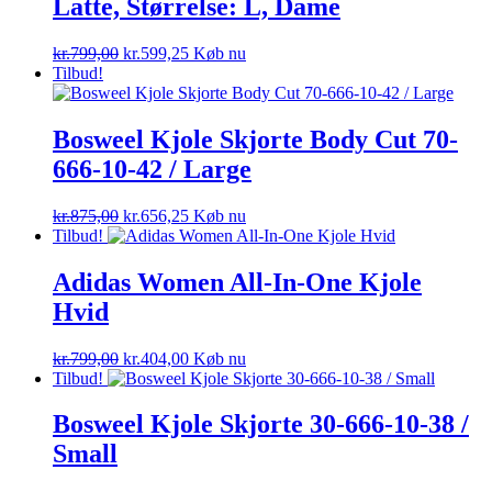
Latte, Størrelse: L, Dame
Den
Den
kr.
799,00
kr.
599,25
Køb nu
oprindelige
aktuelle
Tilbud!
pris
pris
var:
er:
kr.799,00.
kr.599,25.
Bosweel Kjole Skjorte Body Cut 70-
666-10-42 / Large
Den
Den
kr.
875,00
kr.
656,25
Køb nu
oprindelige
aktuelle
Tilbud!
pris
pris
var:
er:
Adidas Women All-In-One Kjole
kr.875,00.
kr.656,25.
Hvid
Den
Den
kr.
799,00
kr.
404,00
Køb nu
oprindelige
aktuelle
Tilbud!
pris
pris
var:
er:
Bosweel Kjole Skjorte 30-666-10-38 /
kr.799,00.
kr.404,00.
Small