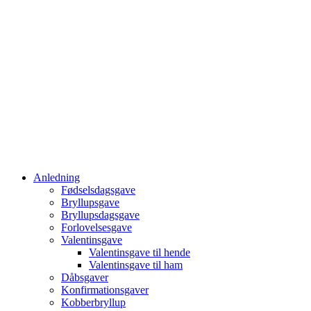
Anledning
Fødselsdagsgave
Bryllupsgave
Bryllupsdagsgave
Forlovelsesgave
Valentinsgave
Valentinsgave til hende
Valentinsgave til ham
Dåbsgaver
Konfirmationsgaver
Kobberbryllup