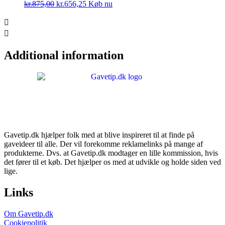
Den
Den
kr.
875,00
kr.
656,25
Køb nu
oprindelige
aktuelle
pris
pris
var:
er:
kr.875,00.
kr.656,25.
Additional information
Gavetip.dk hjælper folk med at blive inspireret til at finde på
gaveideer til alle. Der vil forekomme reklamelinks på mange af
produkterne. Dvs. at Gavetip.dk modtager en lille kommission, hvis
det fører til et køb. Det hjælper os med at udvikle og holde siden ved
lige.
Links
Om Gavetip.dk
Cookiepolitik