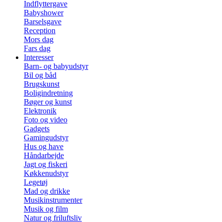
Indflyttergave
Babyshower
Barselsgave
Reception
Mors dag
Fars dag
Interesser
Barn- og babyudstyr
Bil og båd
Brugskunst
Boligindretning
Bøger og kunst
Elektronik
Foto og video
Gadgets
Gamingudstyr
Hus og have
Håndarbejde
Jagt og fiskeri
Køkkenudstyr
Legetøj
Mad og drikke
Musikinstrumenter
Musik og film
Natur og friluftsliv