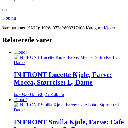
oprindelige
aktuelle
pris
pris
var:
er:
Køb nu
kr.799,00.
kr.599,25.
Varenummer (SKU):
1028487342808317408
Kategori:
Kjoler
Relaterede varer
Tilbud!
IN FRONT Lucette Kjole, Farve:
Mocca, Størrelse: L, Dame
Den
Den
kr.
799,00
kr.
599,25
Køb nu
oprindelige
aktuelle
Tilbud!
pris
pris
var:
er:
kr.799,00.
kr.599,25.
IN FRONT Smilla Kjole, Farve: Cafe