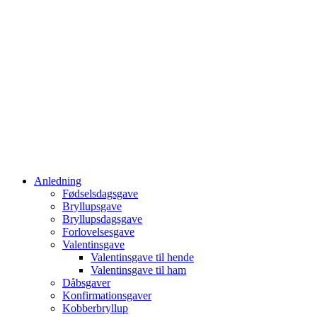
Anledning
Fødselsdagsgave
Bryllupsgave
Bryllupsdagsgave
Forlovelsesgave
Valentinsgave
Valentinsgave til hende
Valentinsgave til ham
Dåbsgaver
Konfirmationsgaver
Kobberbryllup