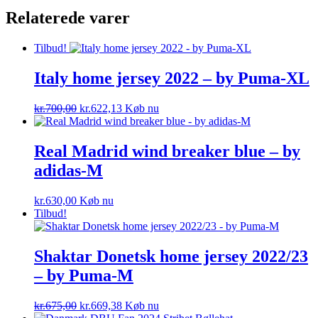
Relaterede varer
Tilbud!
Italy home jersey 2022 – by Puma-XL
Den
Den
kr.
700,00
kr.
622,13
Køb nu
oprindelige
aktuelle
pris
pris
var:
er:
Real Madrid wind breaker blue – by
kr.700,00.
kr.622,13.
adidas-M
kr.
630,00
Køb nu
Tilbud!
Shaktar Donetsk home jersey 2022/23
– by Puma-M
Den
Den
kr.
675,00
kr.
669,38
Køb nu
oprindelige
aktuelle