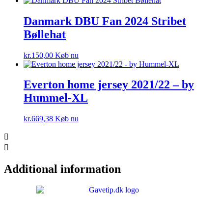
pris
pris
var:
er:
Danmark DBU Fan 2024 Stribet
kr.675,00.
kr.669,38.
Bøllehat
kr.
150,00
Køb nu
Everton home jersey 2021/22 – by
Hummel-XL
kr.
669,38
Køb nu
Additional information