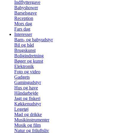
Indflyttergave
Babyshower
Barselsgave
Reception
Mors dag
Fars dag
Interesser
Barn- og babyudstyr
Bil og båd
Brugskunst
Boligindretning
Bøger og kunst
Elektronik
Foto og video
Gadgets
Gamingudstyr
Hus og have
Håndarbejde
Jagt og fiskeri
Køkkenudstyr
Legetøj
Mad og drikke
Musikinstrumenter
Musik og film
Natur og friluftsliv