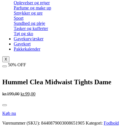
Oplevelser og rejser
Parfume og make up
Smykker og ure
Sport
Sundhed og pleje
Tasker og kufferter
Tøj og sko
Gavekurv/æsker
Gavekort
Pakkekalender
X
50% OFF
Hummel Clea Midwaist Tights Dame
Den
Den
kr.
199,00
kr.
99,00
oprindelige
aktuelle
pris
pris
var:
er:
Køb nu
kr.199,00.
kr.99,00.
Varenummer (SKU):
8440879003008651905
Kategori:
Fodbold