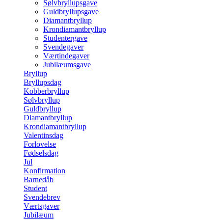
Sølvbryllupsgave
Guldbryllupsgave
Diamantbryllup
Krondiamantbryllup
Studentergave
Svendegaver
Værtindegaver
Jubilæumsgave
Bryllup
Bryllupsdag
Kobberbryllup
Sølvbryllup
Guldbryllup
Diamantbryllup
Krondiamantbryllup
Valentinsdag
Forlovelse
Fødselsdag
Jul
Konfirmation
Barnedåb
Student
Svendebrev
Værtsgaver
Jubilæum