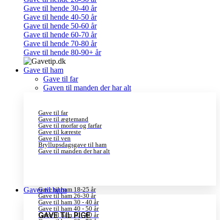
Gave til hende 30-40 år
Gave til hende 40-50 år
Gave til hende 50-60 år
Gave til hende 60-70 år
Gave til hende 70-80 år
Gave til hende 80-90+ år
Gave til ham
Gave til far
Gaven til manden der har alt
Gave til far
Gave til ægtemand
Gave til morfar og farfar
Gave til kæreste
Gave til ven
Bryllupsdagsgave til ham
Gave til manden der har alt
Gaver til børn
Gave til ham 18-25 år
Gave til ham 26-30 år
Gave til ham 30 - 40 år
Gave til ham 40 - 50 år
GAVE TIL PIGE
Gave til ham 50 - 60 år