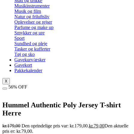
Mad og drikke
Musikinstrumenter
Musik og film
Natur og friluftsliv
Oplevelser og rejser
Parfume og make up
Smykker og ure
Sport
Sundhed og pleje
Tasker og kufferter
Tøj og sko
Gavekurv/æsker
Gavekort
Pakkekalender
X
56% OFF
Hummel Authentic Poly Jersey T-shirt
Herre
kr.
179,00
Den oprindelige pris var: kr.179,00.
kr.
79,00
Den aktuelle
pris er: kr.79,00.