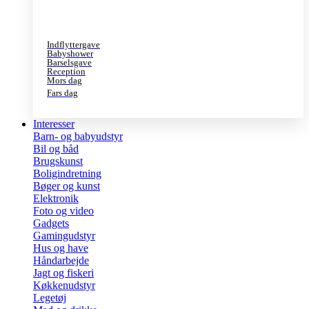
Indflyttergave
Babyshower
Barselsgave
Reception
Mors dag
Fars dag
Interesser
Barn- og babyudstyr
Bil og båd
Brugskunst
Boligindretning
Bøger og kunst
Elektronik
Foto og video
Gadgets
Gamingudstyr
Hus og have
Håndarbejde
Jagt og fiskeri
Køkkenudstyr
Legetøj