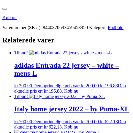
Køb nu
Varenummer (SKU):
8440870693459458950
Kategori:
Fodbold
Relaterede varer
Tilbud!
adidas Entrada 22 jersey – white –
mens-L
kr.
200,00
Den oprindelige pris var: kr.200,00.
kr.
196,88
Den
aktuelle pris er: kr.196,88.
Køb nu
Tilbud!
Italy home jersey 2022 – by Puma-XL
kr.
700,00
Den oprindelige pris var: kr.700,00.
kr.
622,13
Den
aktuelle pris er: kr.622,13.
Køb nu