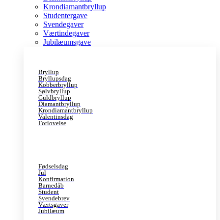
Krondiamantbryllup
Studentergave
Svendegaver
Værtindegaver
Jubilæumsgave
Bryllup
Bryllupsdag
Kobberbryllup
Sølvbryllup
Guldbryllup
Diamantbryllup
Krondiamantbryllup
Valentinsdag
Forlovelse
Fødselsdag
Jul
Konfirmation
Barnedåb
Student
Svendebrev
Værtsgaver
Jubilæum