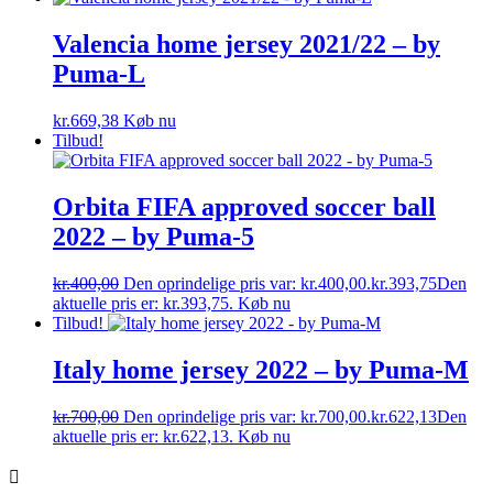
Valencia home jersey 2021/22 – by
Puma-L
kr.
669,38
Køb nu
Tilbud!
Orbita FIFA approved soccer ball
2022 – by Puma-5
kr.
400,00
Den oprindelige pris var: kr.400,00.
kr.
393,75
Den
aktuelle pris er: kr.393,75.
Køb nu
Tilbud!
Italy home jersey 2022 – by Puma-M
kr.
700,00
Den oprindelige pris var: kr.700,00.
kr.
622,13
Den
aktuelle pris er: kr.622,13.
Køb nu