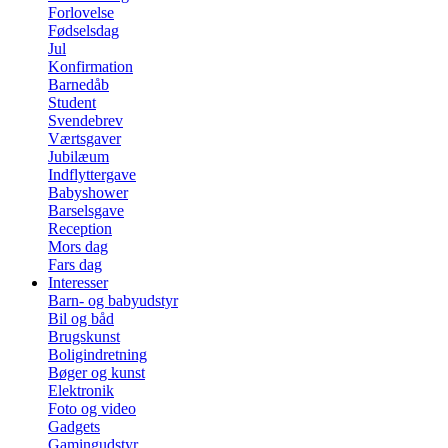
Forlovelse
Fødselsdag
Jul
Konfirmation
Barnedåb
Student
Svendebrev
Værtsgaver
Jubilæum
Indflyttergave
Babyshower
Barselsgave
Reception
Mors dag
Fars dag
Interesser
Barn- og babyudstyr
Bil og båd
Brugskunst
Boligindretning
Bøger og kunst
Elektronik
Foto og video
Gadgets
Gamingudstyr