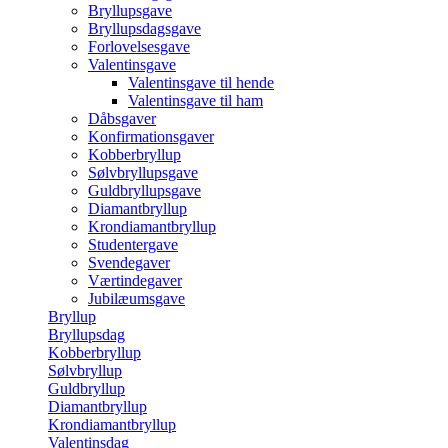
Bryllupsgave
Bryllupsdagsgave
Forlovelsesgave
Valentinsgave
Valentinsgave til hende
Valentinsgave til ham
Dåbsgaver
Konfirmationsgaver
Kobberbryllup
Sølvbryllupsgave
Guldbryllupsgave
Diamantbryllup
Krondiamantbryllup
Studentergave
Svendegaver
Værtindegaver
Jubilæumsgave
Bryllup
Bryllupsdag
Kobberbryllup
Sølvbryllup
Guldbryllup
Diamantbryllup
Krondiamantbryllup
Valentinsdag