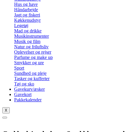
Hus og have
Håndarbejde
Jagt og fiskeri
Køkkenudstyr
Legetøj
Mad og drikke
Musikinstrumenter
Musik og film
Natur og friluftsliv
Oplevelser og rejser
Parfume og make up
Smykker og ure
Sport
Sundhed og pleje
Tasker og kufferter
Tøj og sko
Gavekurv/æsker
Gavekort
Pakkekalender
X