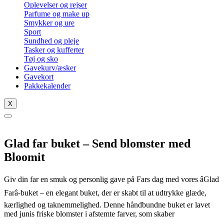
Oplevelser og rejser
Parfume og make up
Smykker og ure
Sport
Sundhed og pleje
Tasker og kufferter
Tøj og sko
Gavekurv/æsker
Gavekort
Pakkekalender
X
Glad far buket – Send blomster med
Bloomit
Giv din far en smuk og personlig gave på Fars dag med vores âGlad
Farâ-buket – en elegant buket, der er skabt til at udtrykke glæde,
kærlighed og taknemmelighed. Denne håndbundne buket er lavet
med junis friske blomster i afstemte farver, som skaber