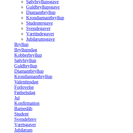
Sølvbryllupsgave
Guldbryllupsgave
Diamantbryllup
Krondiamantbryllup
Studentergave
Svendegaver
Værtindegaver
Jubilæumsgave
Bryllup
Bryllupsdag
Kobberbryllup
Sølvbryllup
Guldbryllup
Diamantbryllup
Krondiamantbryllup
Valentinsdag
Forlovelse
Fødselsdag
Jul
Konfirmation
Barnedåb
Student
Svendebrev
Værtsgaver
Jubilæum