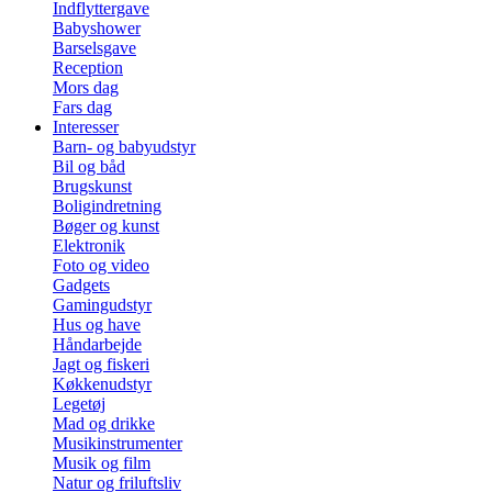
Indflyttergave
Babyshower
Barselsgave
Reception
Mors dag
Fars dag
Interesser
Barn- og babyudstyr
Bil og båd
Brugskunst
Boligindretning
Bøger og kunst
Elektronik
Foto og video
Gadgets
Gamingudstyr
Hus og have
Håndarbejde
Jagt og fiskeri
Køkkenudstyr
Legetøj
Mad og drikke
Musikinstrumenter
Musik og film
Natur og friluftsliv