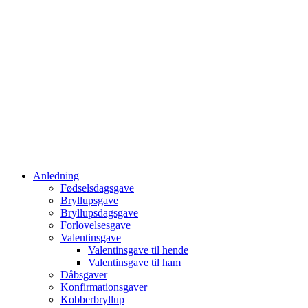
Anledning
Fødselsdagsgave
Bryllupsgave
Bryllupsdagsgave
Forlovelsesgave
Valentinsgave
Valentinsgave til hende
Valentinsgave til ham
Dåbsgaver
Konfirmationsgaver
Kobberbryllup