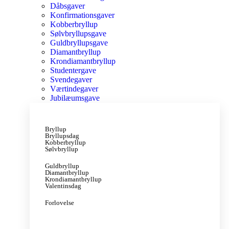
Dåbsgaver
Konfirmationsgaver
Kobberbryllup
Sølvbryllupsgave
Guldbryllupsgave
Diamantbryllup
Krondiamantbryllup
Studentergave
Svendegaver
Værtindegaver
Jubilæumsgave
Bryllup
Bryllupsdag
Kobberbryllup
Sølvbryllup
Guldbryllup
Diamantbryllup
Krondiamantbryllup
Valentinsdag
Forlovelse