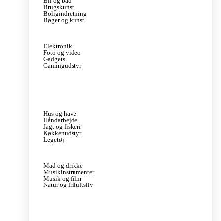
Bil og båd
Brugskunst
Boligindretning
Bøger og kunst
Elektronik
Foto og video
Gadgets
Gamingudstyr
Hus og have
Håndarbejde
Jagt og fiskeri
Køkkenudstyr
Legetøj
Mad og drikke
Musikinstrumenter
Musik og film
Natur og friluftsliv