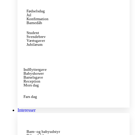
Fødselsdag
Jul
Konfirmation
Barnedåb
Student
Svendebrev
Værtsgaver
Jubilæum
Indflyttergave
Babyshower
Barselsgave
Reception
Mors dag
Fars dag
Interesser
Barn- og babyudstyr