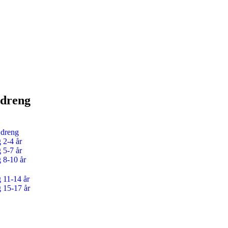
 dreng
 dreng
 2-4 år
 5-7 år
g 8-10 år
g 11-14 år
g 15-17 år