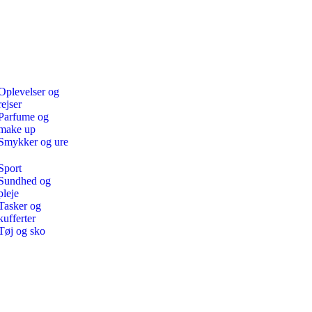
Oplevelser og
rejser
Parfume og
make up
Smykker og ure
Sport
Sundhed og
pleje
Tasker og
kufferter
Tøj og sko