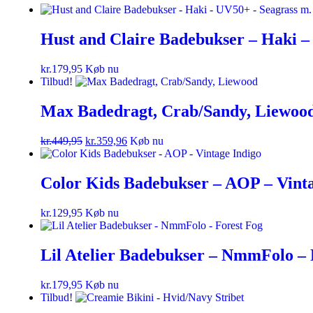
Hust and Claire Badebukser – Haki –
kr.
179,95
Køb nu
Tilbud!
Max Badedragt, Crab/Sandy, Liewoo
kr.
449,95
kr.
359,96
Køb nu
Color Kids Badebukser – AOP – Vinta
kr.
129,95
Køb nu
Lil Atelier Badebukser – NmmFolo – 
kr.
179,95
Køb nu
Tilbud!