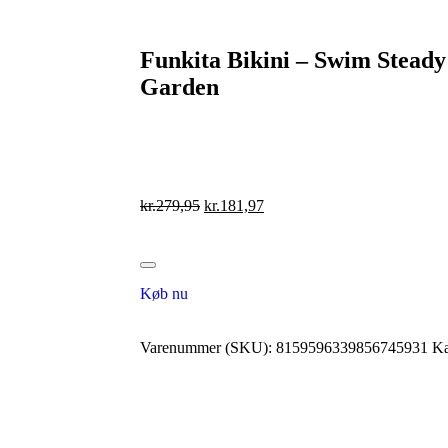
Funkita Bikini – Swim Stea
Garden
kr.
279,95
kr.
181,97
Køb nu
Varenummer (SKU):
8159596339856745931
Ka