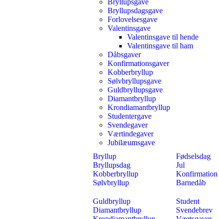
Bryllupsgave
Bryllupsdagsgave
Forlovelsesgave
Valentinsgave
Valentinsgave til hende
Valentinsgave til ham
Dåbsgaver
Konfirmationsgaver
Kobberbryllup
Sølvbryllupsgave
Guldbryllupsgave
Diamantbryllup
Krondiamantbryllup
Studentergave
Svendegaver
Værtindegaver
Jubilæumsgave
Bryllup
Fødselsdag
Bryllupsdag
Jul
Kobberbryllup
Konfirmation
Sølvbryllup
Barnedåb
Guldbryllup
Student
Diamantbryllup
Svendebrev
Krondiamantbryllup
Værtsgaver