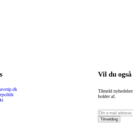
s
Vil du også
vetip.dk
Tilmeld nyhedsbrev
politik
holder af.
kt
Tilmelding