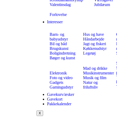
Valentinsdag
Jubilæum
Forlovelse
Interesser
Barn- og
Hus og have
babyudstyr
Håndarbejde
Bil og båd
Jagt og fiskeri
Brugskunst
Køkkenudstyr
Boligindretning
Legetøj
Bøger og kunst
Mad og drikke
Elektronik
Musikinstrumenter
Foto og video
Musik og film
Gadgets
Natur og
Gamingudstyr
friluftsliv
Gavekurv/æsker
Gavekort
Pakkekalender
X