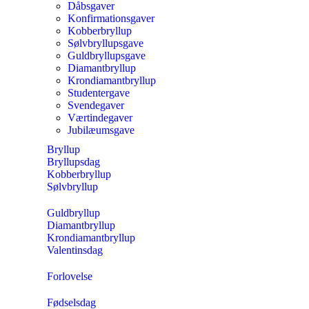
Dåbsgaver
Konfirmationsgaver
Kobberbryllup
Sølvbryllupsgave
Guldbryllupsgave
Diamantbryllup
Krondiamantbryllup
Studentergave
Svendegaver
Værtindegaver
Jubilæumsgave
Bryllup
Bryllupsdag
Kobberbryllup
Sølvbryllup
Guldbryllup
Diamantbryllup
Krondiamantbryllup
Valentinsdag
Forlovelse
Fødselsdag