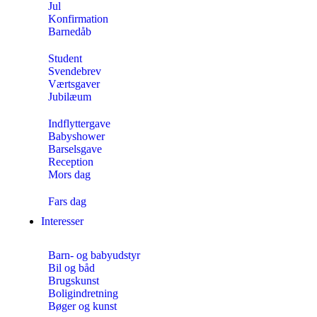
Jul
Konfirmation
Barnedåb
Student
Svendebrev
Værtsgaver
Jubilæum
Indflyttergave
Babyshower
Barselsgave
Reception
Mors dag
Fars dag
Interesser
Barn- og babyudstyr
Bil og båd
Brugskunst
Boligindretning
Bøger og kunst