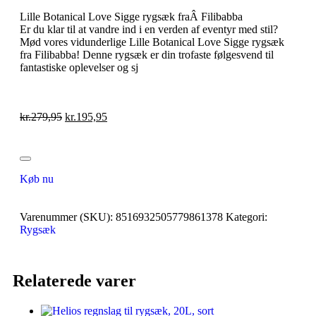
Lille Botanical Love Sigge rygsæk fraÂ Filibabba
Er du klar til at vandre ind i en verden af eventyr med stil?
Mød vores vidunderlige Lille Botanical Love Sigge rygsæk
fra Filibabba! Denne rygsæk er din trofaste følgesvend til
fantastiske oplevelser og sj
kr.
279,95
kr.
195,95
Køb nu
Varenummer (SKU):
8516932505779861378
Kategori:
Rygsæk
Relaterede varer