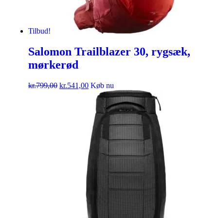
Tilbud!
Salomon Trailblazer 30, rygsæk,
mørkerød
kr.
799,00
kr.
541,00
Køb nu