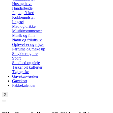
Hus og have
Håndarbejde
Jagt og fiskeri
Køkkenudstyr
Legetøj
Mad og drikke
Musikinstrumenter
Musik og film
Natur og friluftsliv
Oplevelser og rejser
Parfume og make up
Smykker og ure
Sport
Sundhed og pleje
Tasker og kufferter
Tøj og sko
Gavekurv/æsker
Gavekort
Pakkekalender
X