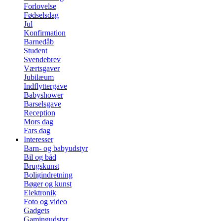
Forlovelse
Fødselsdag
Jul
Konfirmation
Barnedåb
Student
Svendebrev
Værtsgaver
Jubilæum
Indflyttergave
Babyshower
Barselsgave
Reception
Mors dag
Fars dag
Interesser
Barn- og babyudstyr
Bil og båd
Brugskunst
Boligindretning
Bøger og kunst
Elektronik
Foto og video
Gadgets
Gamingudstyr