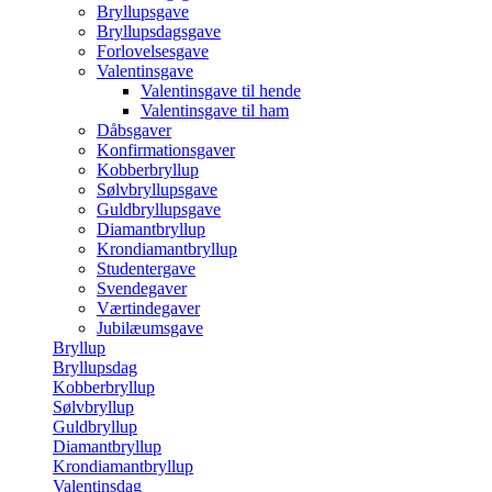
Bryllupsgave
Bryllupsdagsgave
Forlovelsesgave
Valentinsgave
Valentinsgave til hende
Valentinsgave til ham
Dåbsgaver
Konfirmationsgaver
Kobberbryllup
Sølvbryllupsgave
Guldbryllupsgave
Diamantbryllup
Krondiamantbryllup
Studentergave
Svendegaver
Værtindegaver
Jubilæumsgave
Bryllup
Bryllupsdag
Kobberbryllup
Sølvbryllup
Guldbryllup
Diamantbryllup
Krondiamantbryllup
Valentinsdag