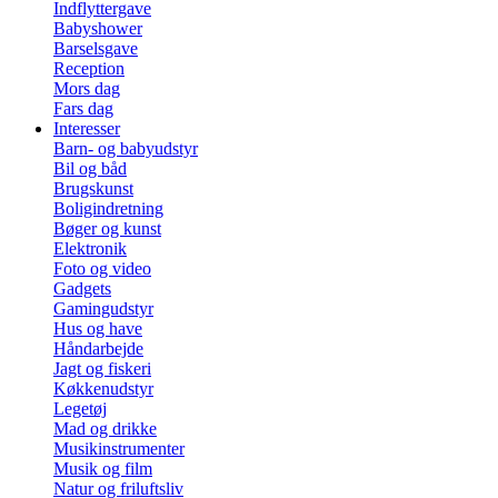
Indflyttergave
Babyshower
Barselsgave
Reception
Mors dag
Fars dag
Interesser
Barn- og babyudstyr
Bil og båd
Brugskunst
Boligindretning
Bøger og kunst
Elektronik
Foto og video
Gadgets
Gamingudstyr
Hus og have
Håndarbejde
Jagt og fiskeri
Køkkenudstyr
Legetøj
Mad og drikke
Musikinstrumenter
Musik og film
Natur og friluftsliv