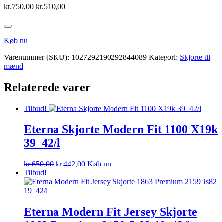
Den
Den
kr.
750,00
kr.
510,00
oprindelige
aktuelle
pris
pris
var:
er:
Køb nu
kr.750,00.
kr.510,00.
Varenummer (SKU):
1027292190292844089
Kategori:
Skjorte til
mænd
Relaterede varer
Tilbud!
Eterna Skjorte Modern Fit 1100 X19k
39_42/l
Den
Den
kr.
650,00
kr.
442,00
Køb nu
oprindelige
aktuelle
Tilbud!
pris
pris
var:
er:
kr.650,00.
kr.442,00.
Eterna Modern Fit Jersey Skjorte