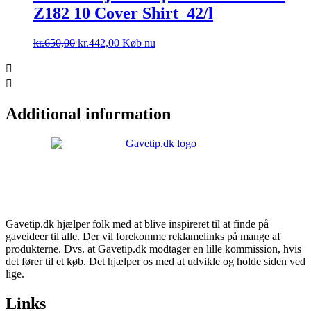
Z182 10 Cover Shirt_42/l
Den
Den
kr.
650,00
kr.
442,00
Køb nu
oprindelige
aktuelle
pris
pris
var:
er:
kr.650,00.
kr.442,00.
Additional information
Gavetip.dk hjælper folk med at blive inspireret til at finde på
gaveideer til alle. Der vil forekomme reklamelinks på mange af
produkterne. Dvs. at Gavetip.dk modtager en lille kommission, hvis
det fører til et køb. Det hjælper os med at udvikle og holde siden ved
lige.
Links