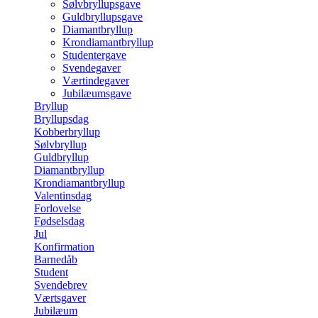
Sølvbryllupsgave
Guldbryllupsgave
Diamantbryllup
Krondiamantbryllup
Studentergave
Svendegaver
Værtindegaver
Jubilæumsgave
Bryllup
Bryllupsdag
Kobberbryllup
Sølvbryllup
Guldbryllup
Diamantbryllup
Krondiamantbryllup
Valentinsdag
Forlovelse
Fødselsdag
Jul
Konfirmation
Barnedåb
Student
Svendebrev
Værtsgaver
Jubilæum