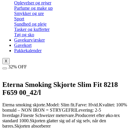
Oplevelser og rejser
Parfume og make up
Smykker og ure
Sport
Sundhed og pleje
Tasker og kufferter
Tøj og sko
Gavekurv/æsker
Gavekort
Pakkekalender
X
32% OFF
Eterna Smoking Skjorte Slim Fit 8218
F659 00_42/l
Eterna smoking skjorte.Model: Slim fit.Farve: Hvid.Kvalitet: 100%
bomuld – NON IRON = STRYGEFRILevering: 2-5
hverdage.Fineste Schweizer metervare.Produceret efter øko-tex
standard 1000.Skjorten glatter sig ud af sig selv, når den
bæres.Skjorten absorberer