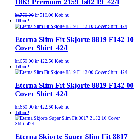
1863 Premium 2159 Js82 19_42/l
Den
Den
kr.
750,00
kr.
510,00
Køb nu
oprindelige
aktuelle
Tilbud!
pris
pris
var:
er:
kr.750,00.
kr.510,00.
Eterna Slim Fit Skjorte 8819 F142 10
Cover Shirt_42/l
Den
Den
kr.
650,00
kr.
422,50
Køb nu
oprindelige
aktuelle
Tilbud!
pris
pris
var:
er:
kr.650,00.
kr.422,50.
Eterna Slim Fit Skjorte 8819 F142 00
Cover Shirt_42/l
Den
Den
kr.
650,00
kr.
422,50
Køb nu
oprindelige
aktuelle
Tilbud!
pris
pris
var:
er:
kr.650,00.
kr.422,50.
Eterna Skjorte Super Slim Fit 8817