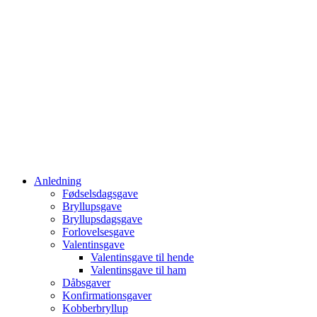
Anledning
Fødselsdagsgave
Bryllupsgave
Bryllupsdagsgave
Forlovelsesgave
Valentinsgave
Valentinsgave til hende
Valentinsgave til ham
Dåbsgaver
Konfirmationsgaver
Kobberbryllup