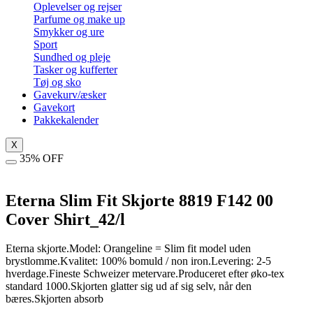
Oplevelser og rejser
Parfume og make up
Smykker og ure
Sport
Sundhed og pleje
Tasker og kufferter
Tøj og sko
Gavekurv/æsker
Gavekort
Pakkekalender
X
35% OFF
Eterna Slim Fit Skjorte 8819 F142 00
Cover Shirt_42/l
Eterna skjorte.Model: Orangeline = Slim fit model uden
brystlomme.Kvalitet: 100% bomuld / non iron.Levering: 2-5
hverdage.Fineste Schweizer metervare.Produceret efter øko-tex
standard 1000.Skjorten glatter sig ud af sig selv, når den
bæres.Skjorten absorb