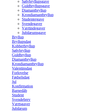
Sølvbryllupsgave
Guldbryllupsgave
Diamantbryllup
Krondiamantbryllup
Studentergave
Svendegaver
Værtindegaver
Jubilæumsgave
Bryllup
Bryllupsdag
Kobberbryllup
Sølvbryllup
Guldbryllup
Diamantbryllup
Krondiamantbryllup
Valentinsdag
Forlovelse
Fødselsdag
Jul
Konfirmation
Barnedåb
Student
Svendebrev
Værtsgaver
Jubilæum