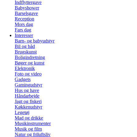
Indflyttergave
Babyshower
Barselsgave
Reception
Mors dag
Fars dag
Interesser
Barn- og babyudstyr
Bil og båd
Brugskunst
Boligindretning
Bøger og kunst
Elektronik
Foto og video
Gadgets
Gamingudstyr
Hus og have
Håndarbejde
Jagt og fiskeri
Køkkenudstyr
Legetøj
Mad og drikke
Musikinstrumenter
Musik og film
Natur og friluftsliv