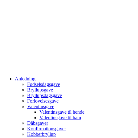
Anledning
Fødselsdagsgave
Bryllupsgave
Bryllupsdagsgave
Forlovelsesgave
Valentinsgave
Valentinsgave til hende
Valentinsgave til ham
Dåbsgaver
Konfirmationsgaver
Kobberbryllup