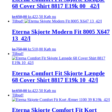
68 Cover Shirt 8817 E19k 00 _42/l
Den
Den
kr.
650,00
kr.
422,50
Køb nu
oprindelige
aktuelle
Tilbud!
pris
pris
var:
er:
Eterna Skjorte Modern Fit 8005 X647
kr.650,00.
kr.422,50.
13_42/l
Den
Den
kr.
750,00
kr.
510,00
Køb nu
oprindelige
aktuelle
Tilbud!
pris
pris
var:
er:
kr.750,00.
kr.510,00.
Eterna Comfort Fit Skjorte Længde
68 Cover Shirt 8817 E19k 10_42/l
Den
Den
kr.
650,00
kr.
422,50
Køb nu
oprindelige
aktuelle
Tilbud!
pris
pris
var:
er:
kr.650,00.
kr.422,50.
Eterna Skjorte Comfort Fit Kort