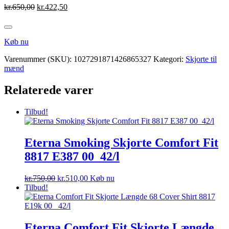
Den
Den
kr.
650,00
kr.
422,50
oprindelige
aktuelle
pris
pris
var:
er:
Køb nu
kr.650,00.
kr.422,50.
Varenummer (SKU):
1027291871426865327
Kategori:
Skjorte til
mænd
Relaterede varer
Tilbud!
Eterna Smoking Skjorte Comfort Fit
8817 E387 00_42/l
Den
Den
kr.
750,00
kr.
510,00
Køb nu
oprindelige
aktuelle
Tilbud!
pris
pris
var:
er:
kr.750,00.
kr.510,00.
Eterna Comfort Fit Skjorte Længde