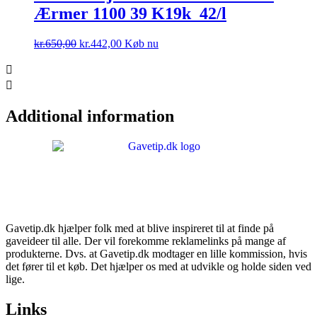
Ærmer 1100 39 K19k_42/l
Den
Den
kr.
650,00
kr.
442,00
Køb nu
oprindelige
aktuelle
pris
pris
var:
er:
kr.650,00.
kr.442,00.
Additional information
Gavetip.dk hjælper folk med at blive inspireret til at finde på
gaveideer til alle. Der vil forekomme reklamelinks på mange af
produkterne. Dvs. at Gavetip.dk modtager en lille kommission, hvis
det fører til et køb. Det hjælper os med at udvikle og holde siden ved
lige.
Links