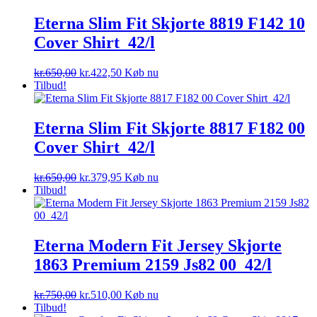
var:
er:
kr.600,00.
kr.270,00.
Eterna Slim Fit Skjorte 8819 F142 10
Cover Shirt_42/l
Den
Den
kr.
650,00
kr.
422,50
Køb nu
oprindelige
aktuelle
Tilbud!
pris
pris
var:
er:
kr.650,00.
kr.422,50.
Eterna Slim Fit Skjorte 8817 F182 00
Cover Shirt_42/l
Den
Den
kr.
650,00
kr.
379,95
Køb nu
oprindelige
aktuelle
Tilbud!
pris
pris
var:
er:
kr.650,00.
kr.379,95.
Eterna Modern Fit Jersey Skjorte
1863 Premium 2159 Js82 00_42/l
Den
Den
kr.
750,00
kr.
510,00
Køb nu
oprindelige
aktuelle
Tilbud!