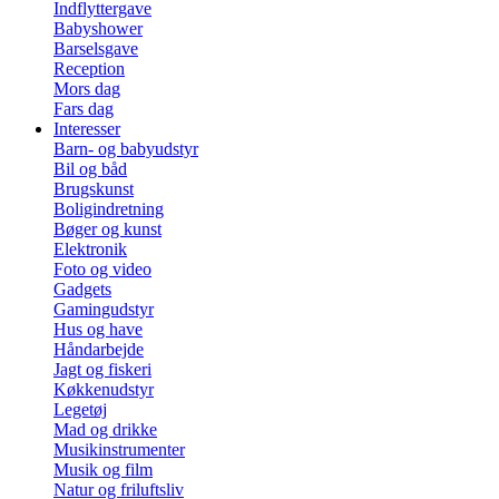
Indflyttergave
Babyshower
Barselsgave
Reception
Mors dag
Fars dag
Interesser
Barn- og babyudstyr
Bil og båd
Brugskunst
Boligindretning
Bøger og kunst
Elektronik
Foto og video
Gadgets
Gamingudstyr
Hus og have
Håndarbejde
Jagt og fiskeri
Køkkenudstyr
Legetøj
Mad og drikke
Musikinstrumenter
Musik og film
Natur og friluftsliv