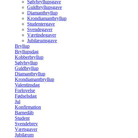
Sølvbryllupsgave
Guldbryllupsgave
Diamantbryllup
Krondiamantbryllup
Studentergave
Svendegaver
Værtindegaver
Jubilæumsgave
Bryllup
Bryllupsdag
Kobberbryllup
Sølvbryllup
Guldbryllup
Diamantbryllup
Krondiamantbryllup
Valentinsdag
Forlovelse
Fødselsdag
Jul
Konfirmation
Barnedåb
Student
Svendebrev
Værtsgaver
Jubilæum