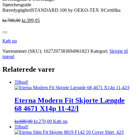
Størrelsesguide
BæredygtighedSTANDARD 100 by OEKO-TEX ®Certifika
Den
Den
kr.
700,00
kr.
399,95
oprindelige
aktuelle
pris
pris
var:
er:
Køb nu
kr.700,00.
kr.399,95.
Varenummer (SKU):
1027297383694961823
Kategori:
Skjorte til
mænd
Relaterede varer
Tilbud!
Eterna Modern Fit Skjorte Længde
68 4671 X14p 11-42/l
Den
Den
kr.
600,00
kr.
270,00
Køb nu
oprindelige
aktuelle
Tilbud!
pris
pris