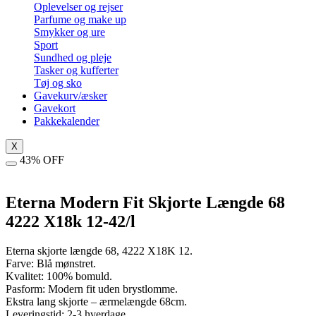
Oplevelser og rejser
Parfume og make up
Smykker og ure
Sport
Sundhed og pleje
Tasker og kufferter
Tøj og sko
Gavekurv/æsker
Gavekort
Pakkekalender
X
43% OFF
Eterna Modern Fit Skjorte Længde 68
4222 X18k 12-42/l
Eterna skjorte længde 68, 4222 X18K 12.
Farve: Blå mønstret.
Kvalitet: 100% bomuld.
Pasform: Modern fit uden brystlomme.
Ekstra lang skjorte – ærmelængde 68cm.
Leveringstid: 2-3 hverdage.