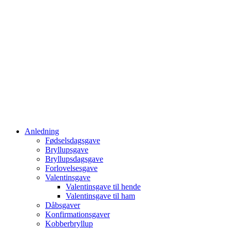
Anledning
Fødselsdagsgave
Bryllupsgave
Bryllupsdagsgave
Forlovelsesgave
Valentinsgave
Valentinsgave til hende
Valentinsgave til ham
Dåbsgaver
Konfirmationsgaver
Kobberbryllup