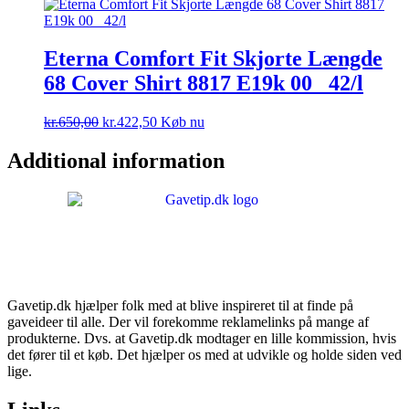
pris
pris
var:
er:
kr.750,00.
kr.510,00.
Eterna Comfort Fit Skjorte Længde
68 Cover Shirt 8817 E19k 00 _42/l
Den
Den
kr.
650,00
kr.
422,50
Køb nu
oprindelige
aktuelle
pris
pris
Additional information
var:
er:
kr.650,00.
kr.422,50.
Gavetip.dk hjælper folk med at blive inspireret til at finde på
gaveideer til alle. Der vil forekomme reklamelinks på mange af
produkterne. Dvs. at Gavetip.dk modtager en lille kommission, hvis
det fører til et køb. Det hjælper os med at udvikle og holde siden ved
lige.