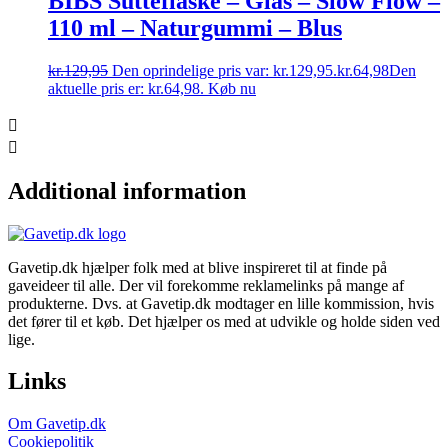
BIBS Sutteflaske – Glas – Slow Flow –
110 ml – Naturgummi – Blus
kr.
129,95
Den oprindelige pris var: kr.129,95.
kr.
64,98
Den
aktuelle pris er: kr.64,98.
Køb nu
Additional information
Gavetip.dk hjælper folk med at blive inspireret til at finde på
gaveideer til alle. Der vil forekomme reklamelinks på mange af
produkterne. Dvs. at Gavetip.dk modtager en lille kommission, hvis
det fører til et køb. Det hjælper os med at udvikle og holde siden ved
lige.
Links
Om Gavetip.dk
Cookiepolitik