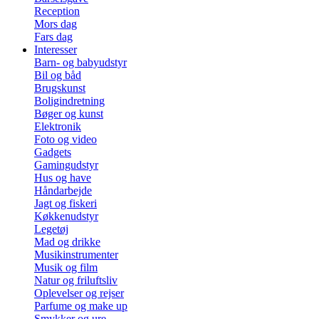
Reception
Mors dag
Fars dag
Interesser
Barn- og babyudstyr
Bil og båd
Brugskunst
Boligindretning
Bøger og kunst
Elektronik
Foto og video
Gadgets
Gamingudstyr
Hus og have
Håndarbejde
Jagt og fiskeri
Køkkenudstyr
Legetøj
Mad og drikke
Musikinstrumenter
Musik og film
Natur og friluftsliv
Oplevelser og rejser
Parfume og make up
Smykker og ure