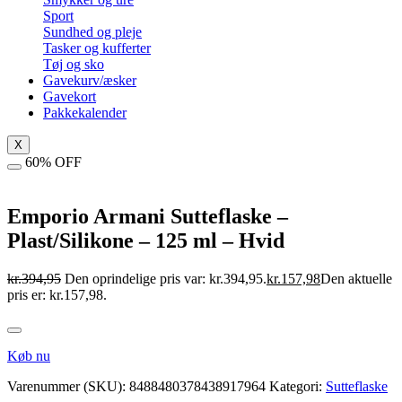
Sport
Sundhed og pleje
Tasker og kufferter
Tøj og sko
Gavekurv/æsker
Gavekort
Pakkekalender
X
60% OFF
Emporio Armani Sutteflaske –
Plast/Silikone – 125 ml – Hvid
kr.
394,95
Den oprindelige pris var: kr.394,95.
kr.
157,98
Den aktuelle
pris er: kr.157,98.
Køb nu
Varenummer (SKU):
8488480378438917964
Kategori:
Sutteflaske