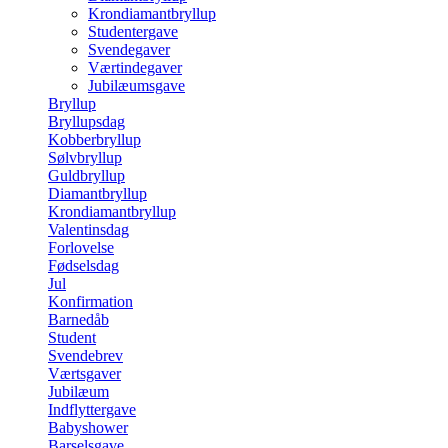
Krondiamantbryllup
Studentergave
Svendegaver
Værtindegaver
Jubilæumsgave
Bryllup
Bryllupsdag
Kobberbryllup
Sølvbryllup
Guldbryllup
Diamantbryllup
Krondiamantbryllup
Valentinsdag
Forlovelse
Fødselsdag
Jul
Konfirmation
Barnedåb
Student
Svendebrev
Værtsgaver
Jubilæum
Indflyttergave
Babyshower
Barselsgave