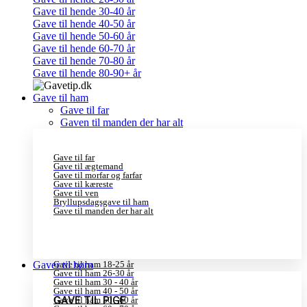
Gave til hende 30-40 år
Gave til hende 40-50 år
Gave til hende 50-60 år
Gave til hende 60-70 år
Gave til hende 70-80 år
Gave til hende 80-90+ år
Gave til ham
Gave til far
Gaven til manden der har alt
Gave til far
Gave til ægtemand
Gave til morfar og farfar
Gave til kæreste
Gave til ven
Bryllupsdagsgave til ham
Gave til manden der har alt
Gaver til børn
Gave til ham 18-25 år
Gave til ham 26-30 år
Gave til ham 30 - 40 år
Gave til ham 40 - 50 år
GAVE TIL PIGE
Gave til ham 50 - 60 år