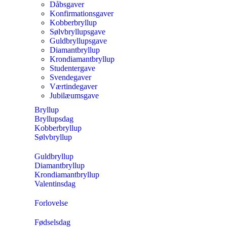
Dåbsgaver
Konfirmationsgaver
Kobberbryllup
Sølvbryllupsgave
Guldbryllupsgave
Diamantbryllup
Krondiamantbryllup
Studentergave
Svendegaver
Værtindegaver
Jubilæumsgave
Bryllup
Bryllupsdag
Kobberbryllup
Sølvbryllup
Guldbryllup
Diamantbryllup
Krondiamantbryllup
Valentinsdag
Forlovelse
Fødselsdag