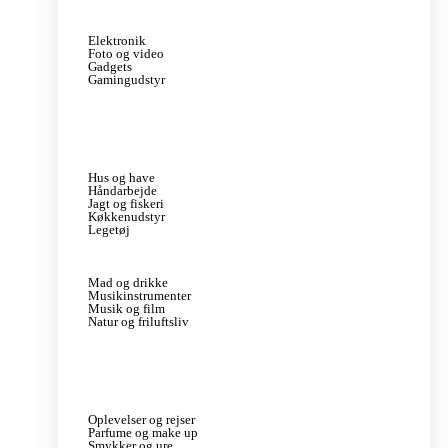
Elektronik
Foto og video
Gadgets
Gamingudstyr
Hus og have
Håndarbejde
Jagt og fiskeri
Køkkenudstyr
Legetøj
Mad og drikke
Musikinstrumenter
Musik og film
Natur og friluftsliv
Oplevelser og rejser
Parfume og make up
Smykker og ure