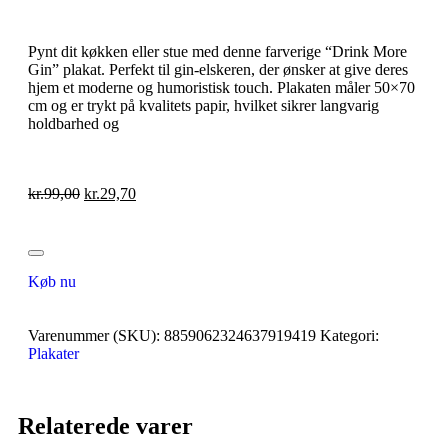
Pynt dit køkken eller stue med denne farverige “Drink More
Gin” plakat. Perfekt til gin-elskeren, der ønsker at give deres
hjem et moderne og humoristisk touch. Plakaten måler 50×70
cm og er trykt på kvalitets papir, hvilket sikrer langvarig
holdbarhed og
kr.
99,00
kr.
29,70
Køb nu
Varenummer (SKU):
8859062324637919419
Kategori:
Plakater
Relaterede varer