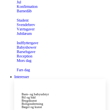
Jul
Konfirmation
Barnedåb
Student
Svendebrev
Værtsgaver
Jubilæum
Indflyttergave
Babyshower
Barselsgave
Reception
Mors dag
Fars dag
Interesser
Barn- og babyudstyr
Bil og båd
Brugskunst
Boligindretning
Bøger og kunst