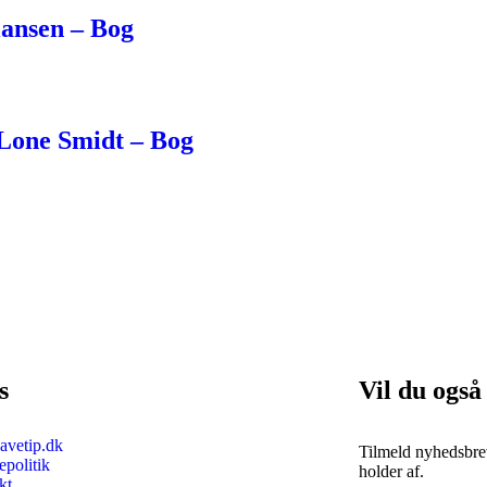
iansen – Bog
Lone Smidt – Bog
s
Vil du også
vetip.dk
Tilmeld nyhedsbrev
politik
holder af.
kt