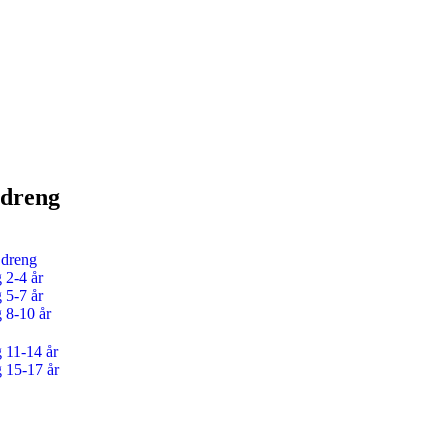
 dreng
 dreng
 2-4 år
 5-7 år
g 8-10 år
g 11-14 år
g 15-17 år