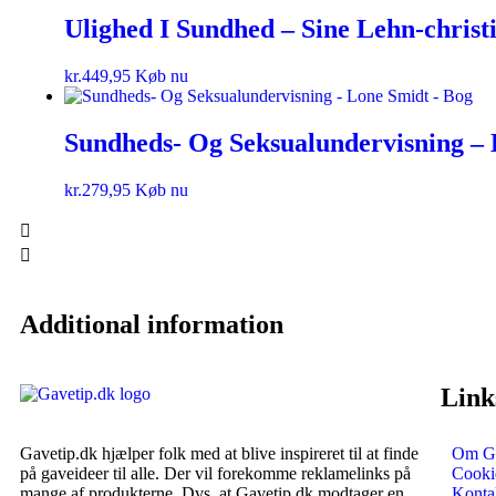
Ulighed I Sundhed – Sine Lehn-christ
kr.
449,95
Køb nu
Sundheds- Og Seksualundervisning – 
kr.
279,95
Køb nu
Additional information
Link
Gavetip.dk hjælper folk med at blive inspireret til at finde
Om Ga
på gaveideer til alle. Der vil forekomme reklamelinks på
Cookie
mange af produkterne. Dvs. at Gavetip.dk modtager en
Konta