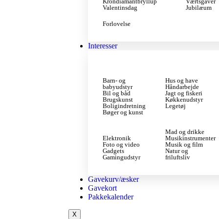
Krondiamantbryllup
Værtsgaver
Valentinsdag
Jubilæum
Forlovelse
Interesser
Barn- og
Hus og have
babyudstyr
Håndarbejde
Bil og båd
Jagt og fiskeri
Brugskunst
Køkkenudstyr
Boligindretning
Legetøj
Bøger og kunst
Mad og drikke
Elektronik
Musikinstrumenter
Foto og video
Musik og film
Gadgets
Natur og
Gamingudstyr
friluftsliv
Gavekurv/æsker
Gavekort
Pakkekalender
X