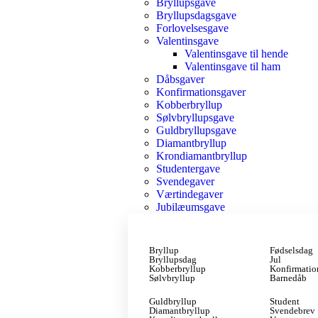
Bryllupsgave
Bryllupsdagsgave
Forlovelsesgave
Valentinsgave
Valentinsgave til hende
Valentinsgave til ham
Dåbsgaver
Konfirmationsgaver
Kobberbryllup
Sølvbryllupsgave
Guldbryllupsgave
Diamantbryllup
Krondiamantbryllup
Studentergave
Svendegaver
Værtindegaver
Jubilæumsgave
Bryllup
Fødselsdag
Bryllupsdag
Jul
Kobberbryllup
Konfirmatio
Sølvbryllup
Barnedåb
Guldbryllup
Student
Diamantbryllup
Svendebrev