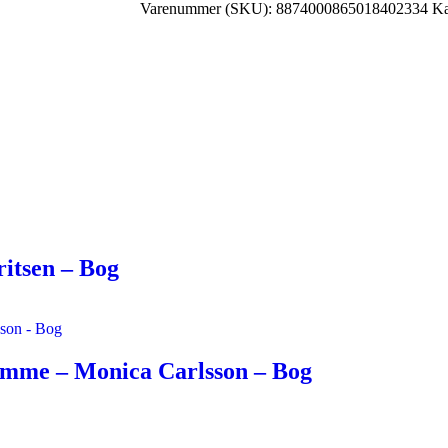
Varenummer (SKU):
8874000865018402334
Ka
itsen – Bog
mme – Monica Carlsson – Bog