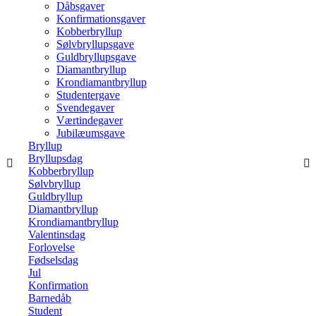
Dåbsgaver
Konfirmationsgaver
Kobberbryllup
Sølvbryllupsgave
Guldbryllupsgave
Diamantbryllup
Krondiamantbryllup
Studentergave
Svendegaver
Værtindegaver
Jubilæumsgave
Bryllup
Bryllupsdag
Kobberbryllup
Sølvbryllup
Guldbryllup
Diamantbryllup
Krondiamantbryllup
Valentinsdag
Forlovelse
Fødselsdag
Jul
Konfirmation
Barnedåb
Student