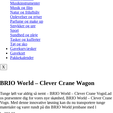
Musikinstrumenter
Musik og film
Natur og friluftsliv
Oplevelser og rejser
Parfume og make up
Smykker og ure
Sport
Sundhed og pleje
Tasker og kufferter
Tøj og sko
Gavekurv/æsker
Gavekort
Pakkekalender
X
BRIO World – Clever Crane Wagon
Tunge løft var aldrig så nemt – BRIO World – Clever Crane VognLad
os præsentere dig for vores nye skønhed, BRIO World – Clever Crane
Vogn. Med denne innovative løsning kan du nu transportere tunge
materialer og varer rundt på din BRIO World jernbane med l