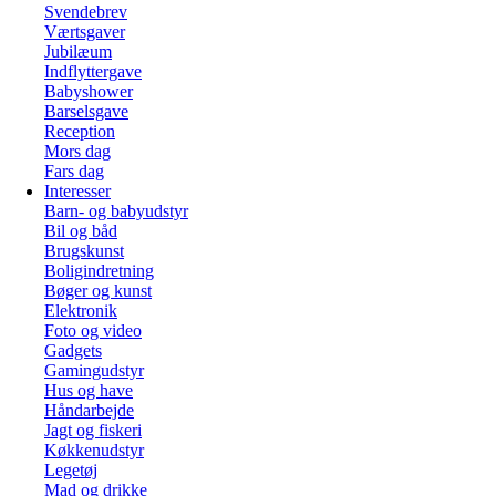
Svendebrev
Værtsgaver
Jubilæum
Indflyttergave
Babyshower
Barselsgave
Reception
Mors dag
Fars dag
Interesser
Barn- og babyudstyr
Bil og båd
Brugskunst
Boligindretning
Bøger og kunst
Elektronik
Foto og video
Gadgets
Gamingudstyr
Hus og have
Håndarbejde
Jagt og fiskeri
Køkkenudstyr
Legetøj
Mad og drikke