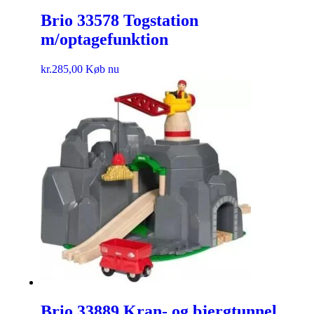
Brio 33578 Togstation
m/optagefunktion
kr.
285,00
Køb nu
Brio 33889 Kran- og bjergtunnel