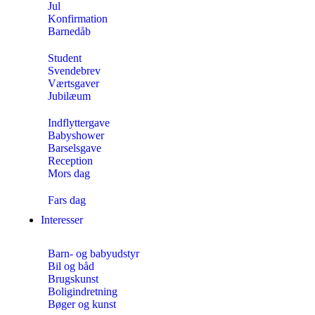
Jul
Konfirmation
Barnedåb
Student
Svendebrev
Værtsgaver
Jubilæum
Indflyttergave
Babyshower
Barselsgave
Reception
Mors dag
Fars dag
Interesser
Barn- og babyudstyr
Bil og båd
Brugskunst
Boligindretning
Bøger og kunst