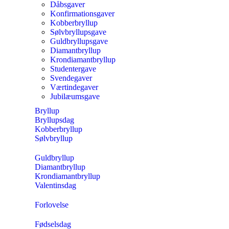
Dåbsgaver
Konfirmationsgaver
Kobberbryllup
Sølvbryllupsgave
Guldbryllupsgave
Diamantbryllup
Krondiamantbryllup
Studentergave
Svendegaver
Værtindegaver
Jubilæumsgave
Bryllup
Bryllupsdag
Kobberbryllup
Sølvbryllup
Guldbryllup
Diamantbryllup
Krondiamantbryllup
Valentinsdag
Forlovelse
Fødselsdag