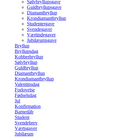
Sølvbryllupsgave
Guldbryllupsgave
Diamantbryllup
Krondiamantbryllup
Studentergave
Svendegaver
Værtindegaver
Jubilæumsgave
Bryllup
Bryllupsdag
Kobberbryllup
Sølvbryllup
Guldbryllup
Diamantbryllup
Krondiamantbryllup
Valentinsdag
Forlovelse
Fødselsdag
Jul
Konfirmation
Barnedåb
Student
Svendebrev
Værtsgaver
Jubilæum