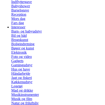
Indflyttergave
Babyshower
Barselsgave
Reception
Mors dag
Fars dag
Interesser
Barn- og babyudstyr
Bil og båd
Brugskunst
Boligindretning
Bøger og kunst
Elektronik
Foto og video
Gadgets
Gamingudstyr
Hus og have
Håndarbejde
Jagt og fiskeri
Køkkenudstyr
Legetøj
Mad og drikke
Musikinstrumenter
Musik og film
Natur og friluftsliv