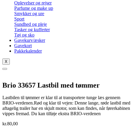
Oplevelser og rejser
Parfume og make up
Smykker og ure
Sport
Sundhed og pleje
Tasker og kufferter
Tøj og sko
Gavekurv/æsker
Gavekort
Pakkekalender
X
Brio 33657 Lastbil med tømmer
Lastbilen til tømmer er klar til at transportere tunge læs gennem
BRIO-verdenen.Rød og klar til vejen: Denne lange, røde lastbil med
aftagelig trailer har en skjult motor, som kan findes, når førerkabinen
vippes fremad. Du kan tilføje ekstra BRIO-verdenen
kr.
80,00