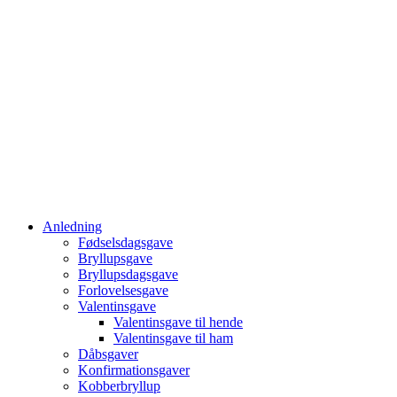
Anledning
Fødselsdagsgave
Bryllupsgave
Bryllupsdagsgave
Forlovelsesgave
Valentinsgave
Valentinsgave til hende
Valentinsgave til ham
Dåbsgaver
Konfirmationsgaver
Kobberbryllup