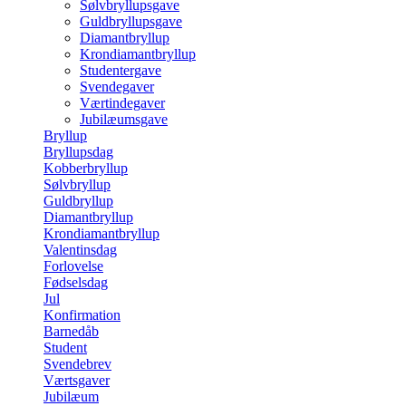
Sølvbryllupsgave
Guldbryllupsgave
Diamantbryllup
Krondiamantbryllup
Studentergave
Svendegaver
Værtindegaver
Jubilæumsgave
Bryllup
Bryllupsdag
Kobberbryllup
Sølvbryllup
Guldbryllup
Diamantbryllup
Krondiamantbryllup
Valentinsdag
Forlovelse
Fødselsdag
Jul
Konfirmation
Barnedåb
Student
Svendebrev
Værtsgaver
Jubilæum