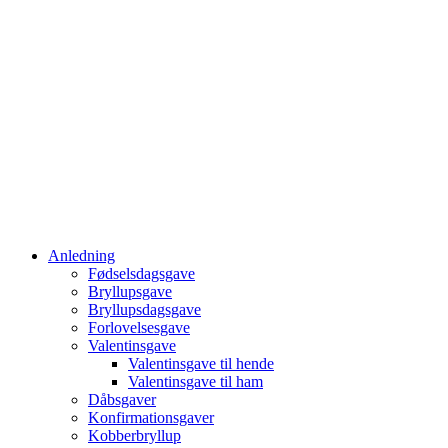
Anledning
Fødselsdagsgave
Bryllupsgave
Bryllupsdagsgave
Forlovelsesgave
Valentinsgave
Valentinsgave til hende
Valentinsgave til ham
Dåbsgaver
Konfirmationsgaver
Kobberbryllup