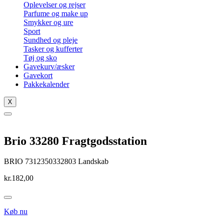
Oplevelser og rejser
Parfume og make up
Smykker og ure
Sport
Sundhed og pleje
Tasker og kufferter
Tøj og sko
Gavekurv/æsker
Gavekort
Pakkekalender
X
Brio 33280 Fragtgodsstation
BRIO 7312350332803 Landskab
kr.
182,00
Køb nu