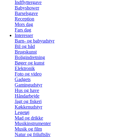
Indflyttergave
Babyshower
Barselsgave
Reception
Mors dag
Fars dag
Interesser
Barn- og babyudstyr
Bil og båd
Brugskunst
Boligindretning
Bøger og kunst
Elektronik
Foto og video
Gadgets
Gamingudstyr
Hus og have
Håndarbejde
Jagt og fiskeri
Køkkenudstyr
Legetøj
Mad og drikke
Musikinstrumenter
Musik og film
Natur og friluftsliv