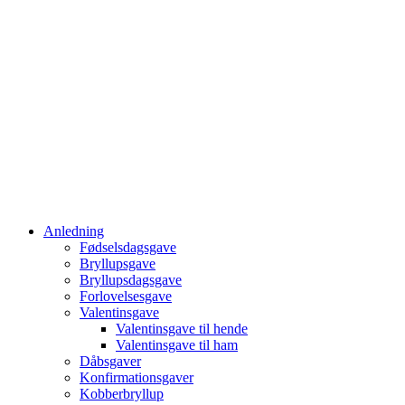
Anledning
Fødselsdagsgave
Bryllupsgave
Bryllupsdagsgave
Forlovelsesgave
Valentinsgave
Valentinsgave til hende
Valentinsgave til ham
Dåbsgaver
Konfirmationsgaver
Kobberbryllup