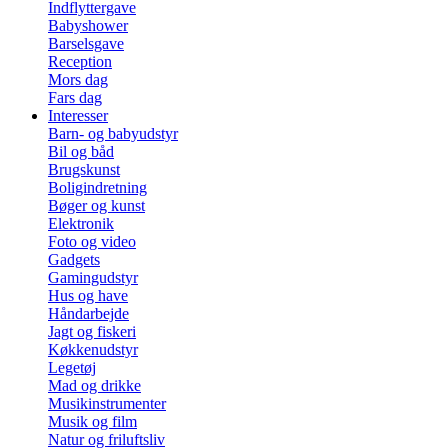
Indflyttergave
Babyshower
Barselsgave
Reception
Mors dag
Fars dag
Interesser
Barn- og babyudstyr
Bil og båd
Brugskunst
Boligindretning
Bøger og kunst
Elektronik
Foto og video
Gadgets
Gamingudstyr
Hus og have
Håndarbejde
Jagt og fiskeri
Køkkenudstyr
Legetøj
Mad og drikke
Musikinstrumenter
Musik og film
Natur og friluftsliv