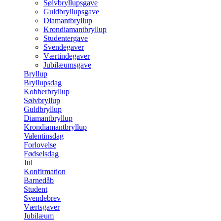
Sølvbryllupsgave
Guldbryllupsgave
Diamantbryllup
Krondiamantbryllup
Studentergave
Svendegaver
Værtindegaver
Jubilæumsgave
Bryllup
Bryllupsdag
Kobberbryllup
Sølvbryllup
Guldbryllup
Diamantbryllup
Krondiamantbryllup
Valentinsdag
Forlovelse
Fødselsdag
Jul
Konfirmation
Barnedåb
Student
Svendebrev
Værtsgaver
Jubilæum