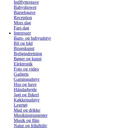
Indflyttergave
Babyshower
Barselsgave
Reception
Mors dag
Fars dag
Interesser
Barn- og babyudstyr
Bil og båd
Brugskunst
Boligindretning
Bøger og kunst
Elektronik
Foto og video
Gadgets
Gamingudstyr
Hus og have
Håndarbejde
Jagt og fiskeri
Køkkenudstyr
Legetøj
Mad og drikke
Musikinstrumenter
Musik og film
Natur og friluftsliv