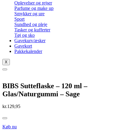
Oplevelser og rejser
Parfume og make up
Smykker og ure
Sport
Sundhed og pleje
Tasker og kufferter
Tøj og sko
Gavekurv/æsker
Gavekort
Pakkekalender
X
BIBS Sutteflaske – 120 ml –
Glas/Naturgummi – Sage
kr.
129,95
Køb nu