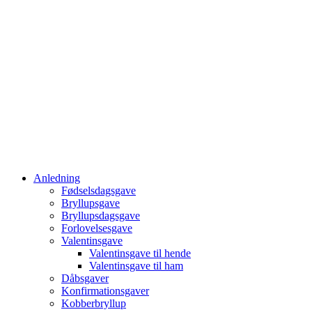
Anledning
Fødselsdagsgave
Bryllupsgave
Bryllupsdagsgave
Forlovelsesgave
Valentinsgave
Valentinsgave til hende
Valentinsgave til ham
Dåbsgaver
Konfirmationsgaver
Kobberbryllup