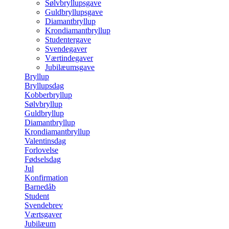
Sølvbryllupsgave
Guldbryllupsgave
Diamantbryllup
Krondiamantbryllup
Studentergave
Svendegaver
Værtindegaver
Jubilæumsgave
Bryllup
Bryllupsdag
Kobberbryllup
Sølvbryllup
Guldbryllup
Diamantbryllup
Krondiamantbryllup
Valentinsdag
Forlovelse
Fødselsdag
Jul
Konfirmation
Barnedåb
Student
Svendebrev
Værtsgaver
Jubilæum