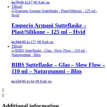
Den
Den
kr.
79,95
kr.
67,96
Køb nu
oprindelige
aktuelle
Tilbud!
pris
pris
var:
er:
kr.79,95.
kr.67,96.
Emporio Armani Sutteflaske –
Plast/Silikone – 125 ml – Hvid
Den
Den
kr.
394,95
kr.
157,98
Køb nu
oprindelige
aktuelle
Tilbud!
pris
pris
var:
er:
kr.394,95.
kr.157,98.
BIBS Sutteflaske – Glas – Slow Flow –
110 ml – Naturgummi – Blus
Den
Den
kr.
129,95
kr.
64,98
Køb nu
oprindelige
aktuelle
pris
pris
var:
er:
kr.129,95.
kr.64,98.
Additional information