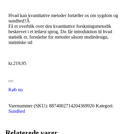
Hvad kan kvantitative metoder fortæller os om sygdom og
sundhed?Â
Få et overblik over den kvantitative forskningsmetodik
beskrevet i et letlæst sprog. Du får introduktion til hvad
statistik er, forståelse for metoder såsom studiedesign,
statistiske ud
kr.
219,95
Køb nu
Varenummer (SKU):
8874002714204369926
Kategori:
Sundhed
Relaterede varer