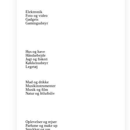
Elektronik
Foto og video
Gadgets
Gamingudstyr
Hus og have
Håndarbejde
Jagt og fiskeri
Køkkenudstyr
Legetøj
Mad og drikke
Musikinstrumenter
Musik og film
Natur og friluftsliv
Oplevelser og rejser
Parfume og make up
Smykker og ure