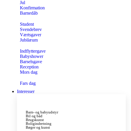
Jul
Konfirmation
Barnedåb
Student
Svendebrev
Værtsgaver
Jubilæum
Indflyttergave
Babyshower
Barselsgave
Reception
Mors dag
Fars dag
Interesser
Barn- og babyudstyr
Bil og båd
Brugskunst
Boligindretning
Bøger og kunst