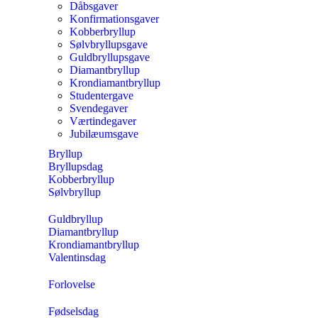
Dåbsgaver
Konfirmationsgaver
Kobberbryllup
Sølvbryllupsgave
Guldbryllupsgave
Diamantbryllup
Krondiamantbryllup
Studentergave
Svendegaver
Værtindegaver
Jubilæumsgave
Bryllup
Bryllupsdag
Kobberbryllup
Sølvbryllup
Guldbryllup
Diamantbryllup
Krondiamantbryllup
Valentinsdag
Forlovelse
Fødselsdag