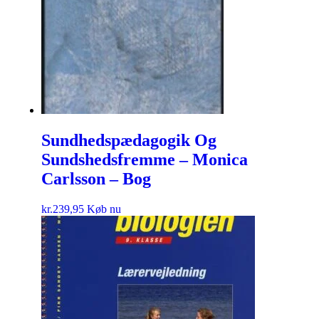
Sundhedspædagogik Og
Sundshedsfremme – Monica
Carlsson – Bog
kr.
239,95
Køb nu