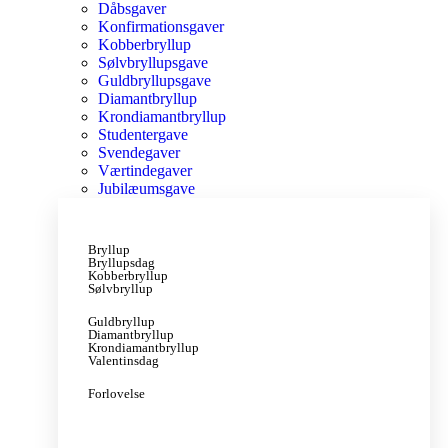
Dåbsgaver
Konfirmationsgaver
Kobberbryllup
Sølvbryllupsgave
Guldbryllupsgave
Diamantbryllup
Krondiamantbryllup
Studentergave
Svendegaver
Værtindegaver
Jubilæumsgave
Bryllup
Bryllupsdag
Kobberbryllup
Sølvbryllup
Guldbryllup
Diamantbryllup
Krondiamantbryllup
Valentinsdag
Forlovelse