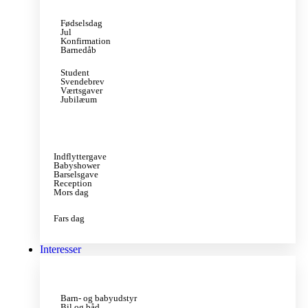
Fødselsdag
Jul
Konfirmation
Barnedåb
Student
Svendebrev
Værtsgaver
Jubilæum
Indflyttergave
Babyshower
Barselsgave
Reception
Mors dag
Fars dag
Interesser
Barn- og babyudstyr
Bil og båd