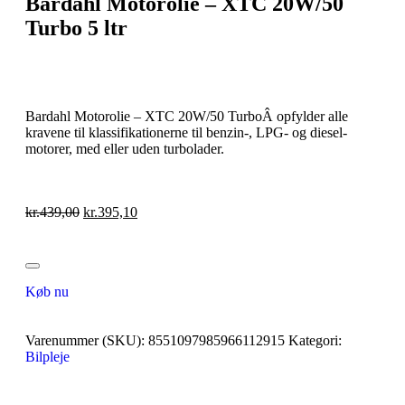
Bardahl Motorolie – XTC 20W/50
Turbo 5 ltr
Bardahl Motorolie – XTC 20W/50 TurboÂ opfylder alle
kravene til klassifikationerne til benzin-, LPG- og diesel-
motorer, med eller uden turbolader.
kr.
439,00
kr.
395,10
Køb nu
Varenummer (SKU):
8551097985966112915
Kategori:
Bilpleje