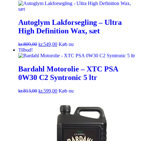
Autoglym Lakforsegling – Ultra
High Definition Wax, sæt
kr.
809,00
kr.
549,00
Køb nu
Tilbud!
Bardahl Motorolie – XTC PSA
0W30 C2 Syntronic 5 ltr
kr.
813,00
kr.
599,00
Køb nu