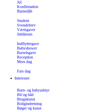
Jul
Konfirmation
Barnedåb
Student
Svendebrev
Værtsgaver
Jubilæum
Indflyttergave
Babyshower
Barselsgave
Reception
Mors dag
Fars dag
Interesser
Barn- og babyudstyr
Bil og båd
Brugskunst
Boligindretning
Bøger og kunst