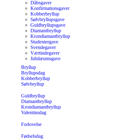
Dåbsgaver
Konfirmationsgaver
Kobberbryllup
Sølvbryllupsgave
Guldbryllupsgave
Diamantbryllup
Krondiamantbryllup
Studentergave
Svendegaver
Værtindegaver
Jubilæumsgave
Bryllup
Bryllupsdag
Kobberbryllup
Sølvbryllup
Guldbryllup
Diamantbryllup
Krondiamantbryllup
Valentinsdag
Forlovelse
Fødselsdag