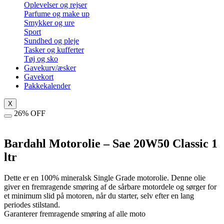
Oplevelser og rejser
Parfume og make up
Smykker og ure
Sport
Sundhed og pleje
Tasker og kufferter
Tøj og sko
Gavekurv/æsker
Gavekort
Pakkekalender
X
26% OFF
Bardahl Motorolie – Sae 20W50 Classic 1
ltr
Dette er en 100% mineralsk Single Grade motorolie. Denne olie
giver en fremragende smøring af de sårbare motordele og sørger for
et minimum slid på motoren, når du starter, selv efter en lang
periodes stilstand.
Garanterer fremragende smøring af alle moto