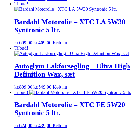
oprindelige
aktuelle
Tilbud!
pris
pris
var:
er:
kr.499,00.
kr.474,05.
Bardahl Motorolie – XTC LA 5W30
Syntronic 5 ltr.
Den
Den
kr.
669,00
kr.
469,00
Køb nu
oprindelige
aktuelle
Tilbud!
pris
pris
var:
er:
kr.669,00.
kr.469,00.
Autoglym Lakforsegling – Ultra High
Definition Wax, sæt
Den
Den
kr.
809,00
kr.
549,00
Køb nu
oprindelige
aktuelle
Tilbud!
pris
pris
var:
er:
Bardahl Motorolie – XTC FE 5W20
kr.809,00.
kr.549,00.
Syntronic 5 ltr.
Den
Den
kr.
624,00
kr.
439,00
Køb nu
oprindelige
aktuelle