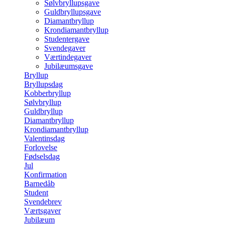
Sølvbryllupsgave
Guldbryllupsgave
Diamantbryllup
Krondiamantbryllup
Studentergave
Svendegaver
Værtindegaver
Jubilæumsgave
Bryllup
Bryllupsdag
Kobberbryllup
Sølvbryllup
Guldbryllup
Diamantbryllup
Krondiamantbryllup
Valentinsdag
Forlovelse
Fødselsdag
Jul
Konfirmation
Barnedåb
Student
Svendebrev
Værtsgaver
Jubilæum