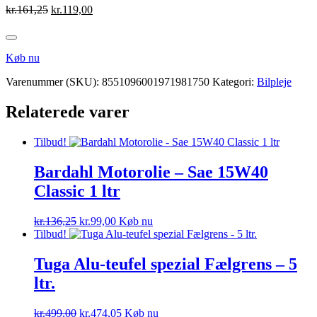
Den
Den
kr.
161,25
kr.
119,00
oprindelige
aktuelle
pris
pris
var:
er:
Køb nu
kr.161,25.
kr.119,00.
Varenummer (SKU):
8551096001971981750
Kategori:
Bilpleje
Relaterede varer
Tilbud!
Bardahl Motorolie – Sae 15W40
Classic 1 ltr
Den
Den
kr.
136,25
kr.
99,00
Køb nu
oprindelige
aktuelle
Tilbud!
pris
pris
var:
er:
Tuga Alu-teufel spezial Fælgrens – 5
kr.136,25.
kr.99,00.
ltr.
Den
Den
kr.
499,00
kr.
474,05
Køb nu