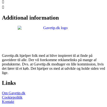
pris
pris
var:
er:
kr.624,00.
kr.439,00.
Additional information
Gavetip.dk hjælper folk med at blive inspireret til at finde på
gaveideer til alle. Der vil forekomme reklamelinks på mange af
produkterne. Dvs. at Gavetip.dk modtager en lille kommission, hvis
det fører til et køb. Det hjælper os med at udvikle og holde siden ved
lige.
Links
Om Gavetip.dk
Cookiepolitik
Kontakt