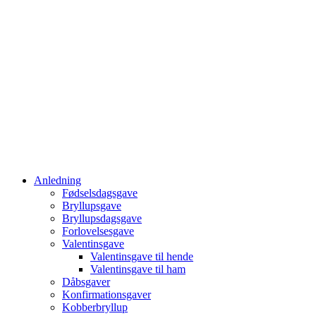
Anledning
Fødselsdagsgave
Bryllupsgave
Bryllupsdagsgave
Forlovelsesgave
Valentinsgave
Valentinsgave til hende
Valentinsgave til ham
Dåbsgaver
Konfirmationsgaver
Kobberbryllup