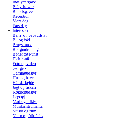
Indflyttergave
Babyshower
Barselsgave
Reception
Mors dag
Fars dag
Interesser
Barn- og babyudstyr
Bil og båd
Brugskunst
Boligindretning
Bøger og kunst
Elektronik
Foto og video
Gadgets
Gamingudstyr
Hus og have
Håndarbejde
Jagt og fiskeri
Køkkenudstyr
Legetøj
Mad og drikke
Musikinstrumenter
Musik og film
Natur og friluftsliv