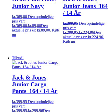
Junior Navy
Junior Jeans_164
/ 14 År
kr.
369,00
Den oprindelige
pris var:
kr.
299,95
Den oprindelige
kr.369,00.
kr.
89,00
Den
pris var:
aktuelle pris er: kr.89,00.
Køb
kr.299,95.
kr.
224,96
Den
nu
aktuelle pris er: kr.224,96.
Køb nu
Tilbud!
Jack & Jones
Junior Cargo
Pants_164 / 14 År
kr.
399,95
Den oprindelige
pris var:
kr.399,95.
kr.
299,96
Den