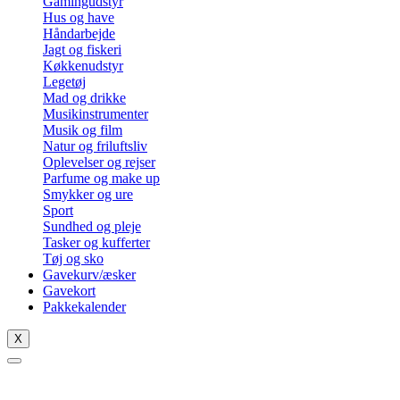
Gamingudstyr
Hus og have
Håndarbejde
Jagt og fiskeri
Køkkenudstyr
Legetøj
Mad og drikke
Musikinstrumenter
Musik og film
Natur og friluftsliv
Oplevelser og rejser
Parfume og make up
Smykker og ure
Sport
Sundhed og pleje
Tasker og kufferter
Tøj og sko
Gavekurv/æsker
Gavekort
Pakkekalender
X