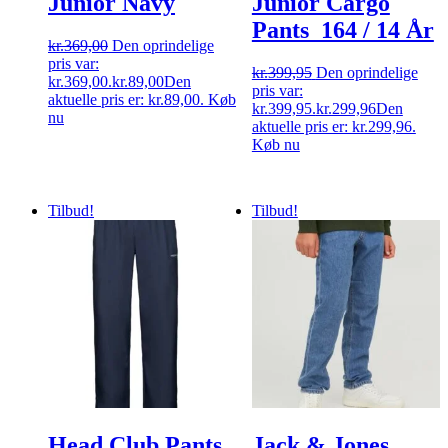
Junior Navy
Junior Cargo
Pants_164 / 14 År
kr.
369,00
Den oprindelige
pris var:
kr.
399,95
Den oprindelige
kr.369,00.
kr.
89,00
Den
pris var:
aktuelle pris er: kr.89,00.
Køb
kr.399,95.
kr.
299,96
Den
nu
aktuelle pris er: kr.299,96.
Køb nu
Tilbud!
Tilbud!
Head Club Pants
Jack & Jones