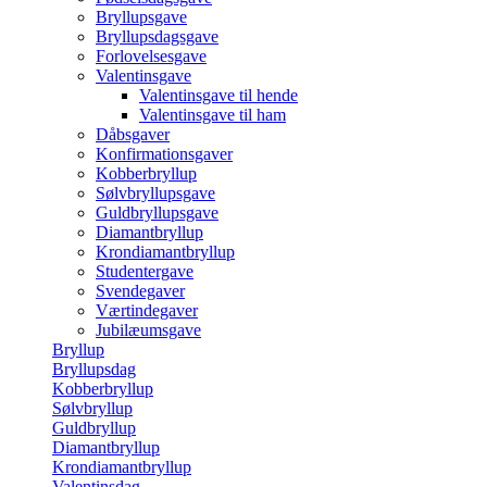
Bryllupsgave
Bryllupsdagsgave
Forlovelsesgave
Valentinsgave
Valentinsgave til hende
Valentinsgave til ham
Dåbsgaver
Konfirmationsgaver
Kobberbryllup
Sølvbryllupsgave
Guldbryllupsgave
Diamantbryllup
Krondiamantbryllup
Studentergave
Svendegaver
Værtindegaver
Jubilæumsgave
Bryllup
Bryllupsdag
Kobberbryllup
Sølvbryllup
Guldbryllup
Diamantbryllup
Krondiamantbryllup
Valentinsdag