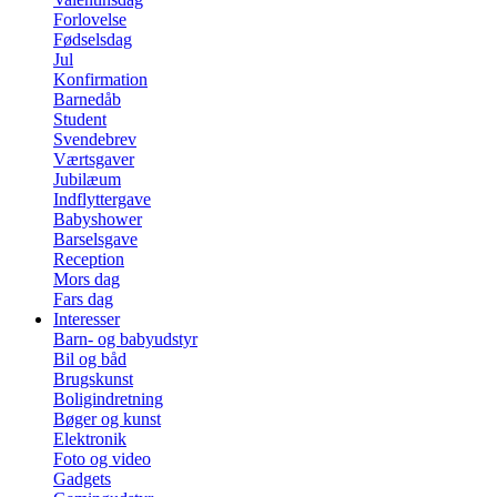
Forlovelse
Fødselsdag
Jul
Konfirmation
Barnedåb
Student
Svendebrev
Værtsgaver
Jubilæum
Indflyttergave
Babyshower
Barselsgave
Reception
Mors dag
Fars dag
Interesser
Barn- og babyudstyr
Bil og båd
Brugskunst
Boligindretning
Bøger og kunst
Elektronik
Foto og video
Gadgets