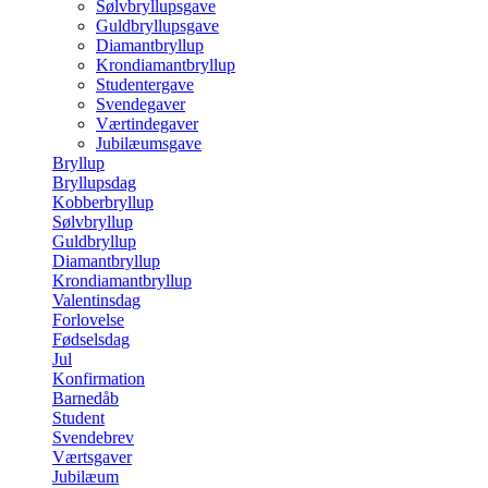
Sølvbryllupsgave
Guldbryllupsgave
Diamantbryllup
Krondiamantbryllup
Studentergave
Svendegaver
Værtindegaver
Jubilæumsgave
Bryllup
Bryllupsdag
Kobberbryllup
Sølvbryllup
Guldbryllup
Diamantbryllup
Krondiamantbryllup
Valentinsdag
Forlovelse
Fødselsdag
Jul
Konfirmation
Barnedåb
Student
Svendebrev
Værtsgaver
Jubilæum