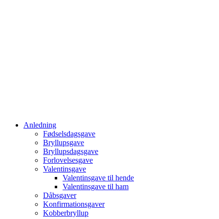
Anledning
Fødselsdagsgave
Bryllupsgave
Bryllupsdagsgave
Forlovelsesgave
Valentinsgave
Valentinsgave til hende
Valentinsgave til ham
Dåbsgaver
Konfirmationsgaver
Kobberbryllup