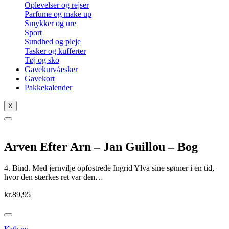
Oplevelser og rejser
Parfume og make up
Smykker og ure
Sport
Sundhed og pleje
Tasker og kufferter
Tøj og sko
Gavekurv/æsker
Gavekort
Pakkekalender
X
Arven Efter Arn – Jan Guillou – Bog
4. Bind. Med jernvilje opfostrede Ingrid Ylva sine sønner i en tid,
hvor den stærkes ret var den…
kr.
89,95