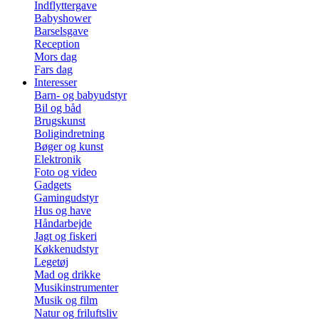
Indflyttergave
Babyshower
Barselsgave
Reception
Mors dag
Fars dag
Interesser
Barn- og babyudstyr
Bil og båd
Brugskunst
Boligindretning
Bøger og kunst
Elektronik
Foto og video
Gadgets
Gamingudstyr
Hus og have
Håndarbejde
Jagt og fiskeri
Køkkenudstyr
Legetøj
Mad og drikke
Musikinstrumenter
Musik og film
Natur og friluftsliv