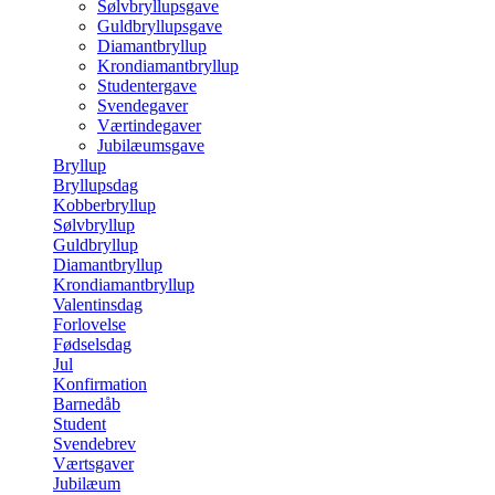
Sølvbryllupsgave
Guldbryllupsgave
Diamantbryllup
Krondiamantbryllup
Studentergave
Svendegaver
Værtindegaver
Jubilæumsgave
Bryllup
Bryllupsdag
Kobberbryllup
Sølvbryllup
Guldbryllup
Diamantbryllup
Krondiamantbryllup
Valentinsdag
Forlovelse
Fødselsdag
Jul
Konfirmation
Barnedåb
Student
Svendebrev
Værtsgaver
Jubilæum