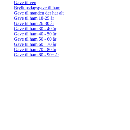
Gave til ven
Bryllupsdagsgave til ham
Gave til manden der har alt
Gave til ham 18-25 år
Gave til ham 26-30 år
Gave til ham 30 - 40 år
Gave til ham 40 - 50 år
Gave til ham 50 - 60 år
Gave til ham 60 - 70 år
Gave til ham 70 - 80 år
Gave til ham 80 - 90+ år