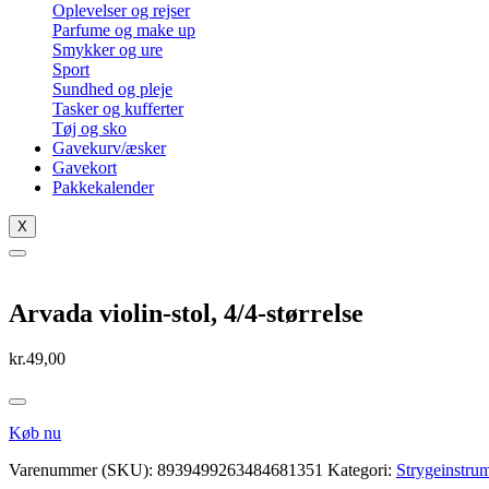
Oplevelser og rejser
Parfume og make up
Smykker og ure
Sport
Sundhed og pleje
Tasker og kufferter
Tøj og sko
Gavekurv/æsker
Gavekort
Pakkekalender
X
Arvada violin-stol, 4/4-størrelse
kr.
49,00
Køb nu
Varenummer (SKU):
8939499263484681351
Kategori:
Strygeinstru