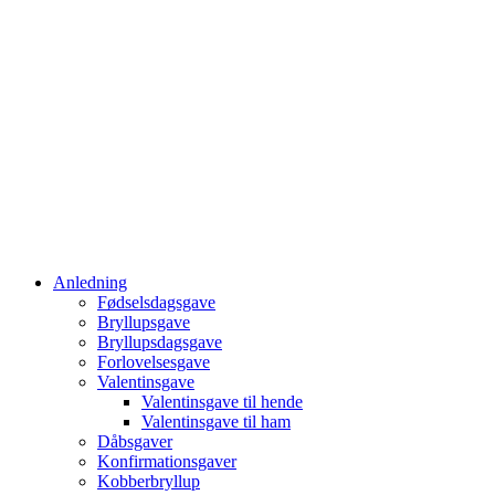
Anledning
Fødselsdagsgave
Bryllupsgave
Bryllupsdagsgave
Forlovelsesgave
Valentinsgave
Valentinsgave til hende
Valentinsgave til ham
Dåbsgaver
Konfirmationsgaver
Kobberbryllup