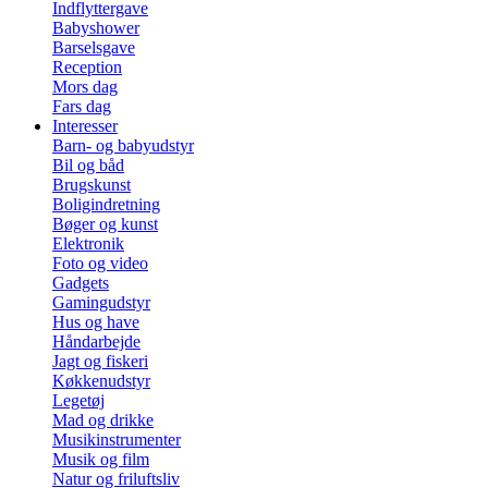
Indflyttergave
Babyshower
Barselsgave
Reception
Mors dag
Fars dag
Interesser
Barn- og babyudstyr
Bil og båd
Brugskunst
Boligindretning
Bøger og kunst
Elektronik
Foto og video
Gadgets
Gamingudstyr
Hus og have
Håndarbejde
Jagt og fiskeri
Køkkenudstyr
Legetøj
Mad og drikke
Musikinstrumenter
Musik og film
Natur og friluftsliv