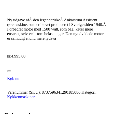
Ny udgave afÂ den legendariskeÂ Ankarsrum Assistent
røremaskine, som er blevet produceret i Sverige siden 1940.Â
Forbedret motor med 1500 watt, som bl.a. kører mere
ensartet, selv ved store belastninger. Den nyudviklede motor
er samtidig endnu mere lydsva
kr.
4.995,00
Køb nu
Varenummer (SKU):
8737596341290185086
Kategori:
Køkkenmaskiner