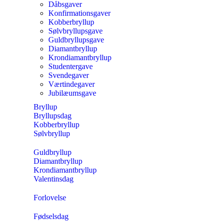
Dåbsgaver
Konfirmationsgaver
Kobberbryllup
Sølvbryllupsgave
Guldbryllupsgave
Diamantbryllup
Krondiamantbryllup
Studentergave
Svendegaver
Værtindegaver
Jubilæumsgave
Bryllup
Bryllupsdag
Kobberbryllup
Sølvbryllup
Guldbryllup
Diamantbryllup
Krondiamantbryllup
Valentinsdag
Forlovelse
Fødselsdag