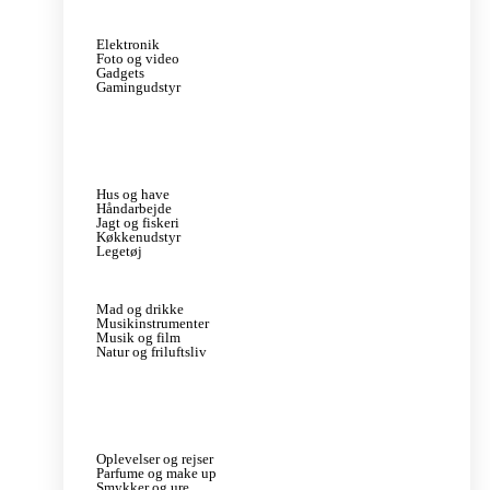
Elektronik
Foto og video
Gadgets
Gamingudstyr
Hus og have
Håndarbejde
Jagt og fiskeri
Køkkenudstyr
Legetøj
Mad og drikke
Musikinstrumenter
Musik og film
Natur og friluftsliv
Oplevelser og rejser
Parfume og make up
Smykker og ure