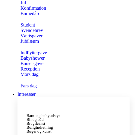
Jul
Konfirmation
Barnedåb
Student
Svendebrev
Værtsgaver
Jubilæum
Indflyttergave
Babyshower
Barselsgave
Reception
Mors dag
Fars dag
Interesser
Barn- og babyudstyr
Bil og båd
Brugskunst
Boligindretning
Bøger og kunst