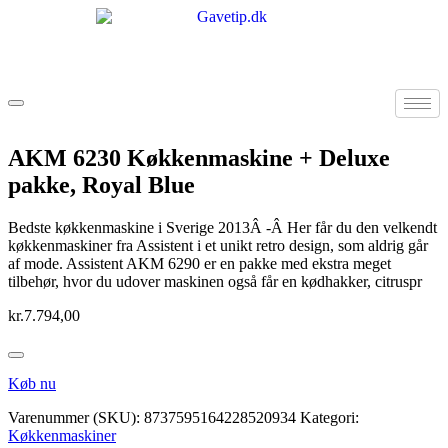
AKM 6230 Køkkenmaskine + Deluxe
pakke, Royal Blue
Bedste køkkenmaskine i Sverige 2013Â -Â Her får du den velkendt
køkkenmaskiner fra Assistent i et unikt retro design, som aldrig går
af mode. Assistent AKM 6290 er en pakke med ekstra meget
tilbehør, hvor du udover maskinen også får en kødhakker, citruspr
kr.
7.794,00
Køb nu
Varenummer (SKU):
8737595164228520934
Kategori:
Køkkenmaskiner