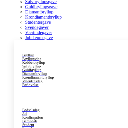
Sølvbryllupsgave
Guldbryllupsgave
Diamantbryllup
Krondiamantbryllup
Studentergave
Svendegaver
Værtindegaver
Jubilæumsgave
Bryllup
Bryllupsdag
Kobberbryllup
Sølvbryllup
Guldbryllup
Diamantbryllup
Krondiamantbryllup
Valentinsdag
Forlovelse
Fødselsdag
Jul
Konfirmation
Barnedåb
Student