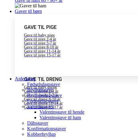
Gave til ham 80 - 90+ år
Gaver til børn
GAVE TIL PIGE
Gave til baby pige
Gave til pige 2-4 år
Gave til pige 5-7 år
Gave til pige 8-10 år
Gave til pige 11-14 år
Gave til pige 15-17 år
Anledning
GAVE TIL DRENG
Fødselsdagsgave
Gave til baby dreng
Bryllupsgave
Gave til dreng 2-4 år
Gave til dreng 5-7 år
Bryllupsdagsgave
Gave til dreng 8-10 år
Forlovelsesgave
Gave til dreng 11-14 år
Valentinsgave
Gave til dreng 15-17 år
Valentinsgave til hende
Valentinsgave til ham
Dåbsgaver
Konfirmationsgaver
Kobberbryllup