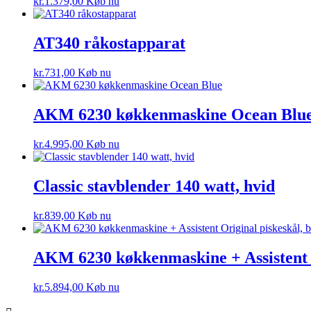
kr.
1.379,00
Køb nu
AT340 råkostapparat
kr.
731,00
Køb nu
AKM 6230 køkkenmaskine Ocean Blu
kr.
4.995,00
Køb nu
Classic stavblender 140 watt, hvid
kr.
839,00
Køb nu
AKM 6230 køkkenmaskine + Assistent O
kr.
5.894,00
Køb nu