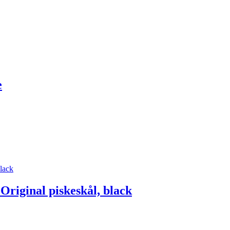
e
riginal piskeskål, black