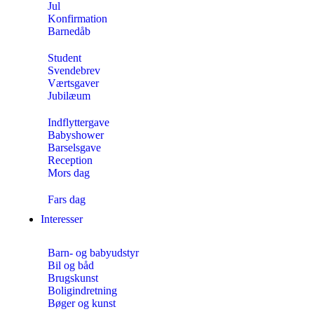
Jul
Konfirmation
Barnedåb
Student
Svendebrev
Værtsgaver
Jubilæum
Indflyttergave
Babyshower
Barselsgave
Reception
Mors dag
Fars dag
Interesser
Barn- og babyudstyr
Bil og båd
Brugskunst
Boligindretning
Bøger og kunst