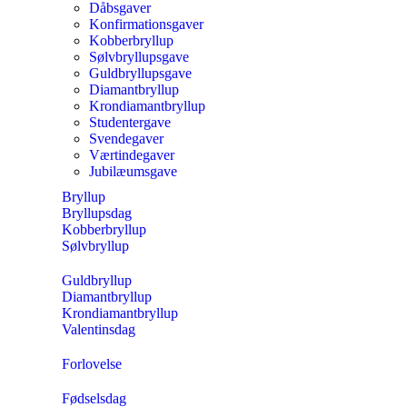
Dåbsgaver
Konfirmationsgaver
Kobberbryllup
Sølvbryllupsgave
Guldbryllupsgave
Diamantbryllup
Krondiamantbryllup
Studentergave
Svendegaver
Værtindegaver
Jubilæumsgave
Bryllup
Bryllupsdag
Kobberbryllup
Sølvbryllup
Guldbryllup
Diamantbryllup
Krondiamantbryllup
Valentinsdag
Forlovelse
Fødselsdag