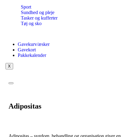
Sport
Sundhed og pleje
Tasker og kufferter
Tøj og sko
Gavekurv/æsker
Gavekort
Pakkekalender
X
Adipositas
Adipositas – sygdom, behandling og organisation giver en