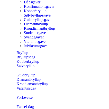
Dåbsgaver
Konfirmationsgaver
Kobberbryllup
Sølvbryllupsgave
Guldbryllupsgave
Diamantbryllup
Krondiamantbryllup
Studentergave
Svendegaver
Værtindegaver
Jubilæumsgave
Bryllup
Bryllupsdag
Kobberbryllup
Sølvbryllup
Guldbryllup
Diamantbryllup
Krondiamantbryllup
Valentinsdag
Forlovelse
Fødselsdag