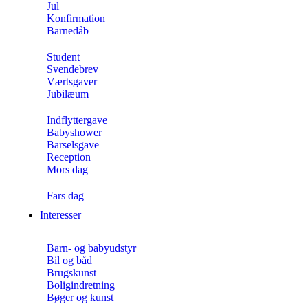
Jul
Konfirmation
Barnedåb
Student
Svendebrev
Værtsgaver
Jubilæum
Indflyttergave
Babyshower
Barselsgave
Reception
Mors dag
Fars dag
Interesser
Barn- og babyudstyr
Bil og båd
Brugskunst
Boligindretning
Bøger og kunst