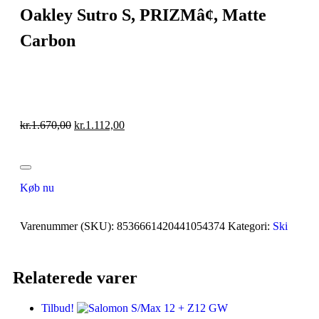
Oakley Sutro S, PRIZMâ¢, Matte
Carbon
kr.
1.670,00
kr.
1.112,00
Køb nu
Varenummer (SKU):
8536661420441054374
Kategori:
Ski
Relaterede varer
Tilbud!