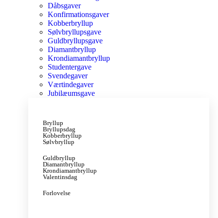
Dåbsgaver
Konfirmationsgaver
Kobberbryllup
Sølvbryllupsgave
Guldbryllupsgave
Diamantbryllup
Krondiamantbryllup
Studentergave
Svendegaver
Værtindegaver
Jubilæumsgave
Bryllup
Bryllupsdag
Kobberbryllup
Sølvbryllup
Guldbryllup
Diamantbryllup
Krondiamantbryllup
Valentinsdag
Forlovelse