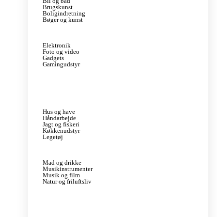
Bil og båd
Brugskunst
Boligindretning
Bøger og kunst
Elektronik
Foto og video
Gadgets
Gamingudstyr
Hus og have
Håndarbejde
Jagt og fiskeri
Køkkenudstyr
Legetøj
Mad og drikke
Musikinstrumenter
Musik og film
Natur og friluftsliv