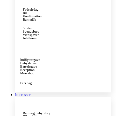
Fødselsdag
Jul
Konfirmation
Barnedåb
Student
Svendebrev
Værtsgaver
Jubilæum
Indflyttergave
Babyshower
Barselsgave
Reception
Mors dag
Fars dag
Interesser
Barn- og babyudstyr