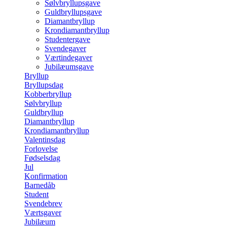
Sølvbryllupsgave
Guldbryllupsgave
Diamantbryllup
Krondiamantbryllup
Studentergave
Svendegaver
Værtindegaver
Jubilæumsgave
Bryllup
Bryllupsdag
Kobberbryllup
Sølvbryllup
Guldbryllup
Diamantbryllup
Krondiamantbryllup
Valentinsdag
Forlovelse
Fødselsdag
Jul
Konfirmation
Barnedåb
Student
Svendebrev
Værtsgaver
Jubilæum