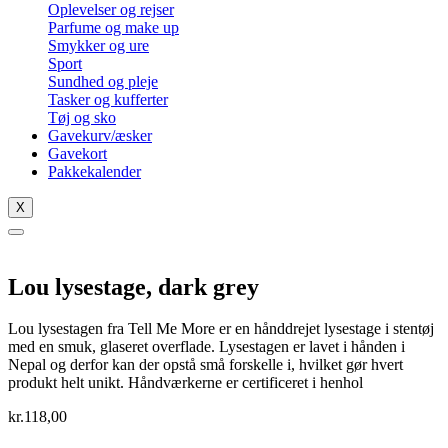
Oplevelser og rejser
Parfume og make up
Smykker og ure
Sport
Sundhed og pleje
Tasker og kufferter
Tøj og sko
Gavekurv/æsker
Gavekort
Pakkekalender
X
Lou lysestage, dark grey
Lou lysestagen fra Tell Me More er en hånddrejet lysestage i stentøj
med en smuk, glaseret overflade. Lysestagen er lavet i hånden i
Nepal og derfor kan der opstå små forskelle i, hvilket gør hvert
produkt helt unikt. Håndværkerne er certificeret i henhol
kr.
118,00