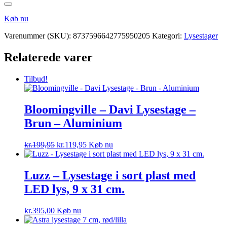
Køb nu
Varenummer (SKU):
8737596642775950205
Kategori:
Lysestager
Relaterede varer
Tilbud!
Bloomingville – Davi Lysestage –
Brun – Aluminium
Den
Den
kr.
199,95
kr.
119,95
Køb nu
oprindelige
aktuelle
pris
pris
var:
er:
Luzz – Lysestage i sort plast med
kr.199,95.
kr.119,95.
LED lys, 9 x 31 cm.
kr.
395,00
Køb nu