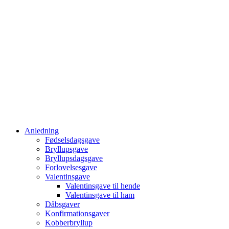
Anledning
Fødselsdagsgave
Bryllupsgave
Bryllupsdagsgave
Forlovelsesgave
Valentinsgave
Valentinsgave til hende
Valentinsgave til ham
Dåbsgaver
Konfirmationsgaver
Kobberbryllup