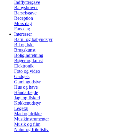
Indflyttergave
Babyshower
Barselsgave
Reception
Mors dag
Fars dag
Interesser
Barn- og babyudstyr
Bil og båd
Brugskunst
Boligindretning
Bøger og kunst
Elektronik
Foto og video
Gadgets
Gamingudstyr
Hus og have
Håndarbejde
Jagt og fiskeri
Køkkenudstyr
Legetøj
Mad og drikke
Musikinstrumenter
Musik og film
Natur og friluftsliv