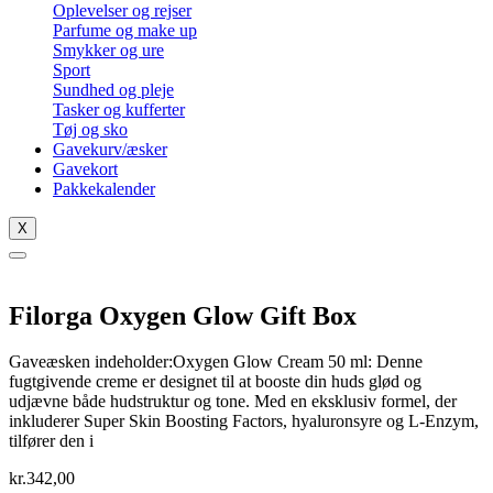
Oplevelser og rejser
Parfume og make up
Smykker og ure
Sport
Sundhed og pleje
Tasker og kufferter
Tøj og sko
Gavekurv/æsker
Gavekort
Pakkekalender
X
Filorga Oxygen Glow Gift Box
Gaveæsken indeholder:Oxygen Glow Cream 50 ml: Denne
fugtgivende creme er designet til at booste din huds glød og
udjævne både hudstruktur og tone. Med en eksklusiv formel, der
inkluderer Super Skin Boosting Factors, hyaluronsyre og L-Enzym,
tilfører den i
kr.
342,00