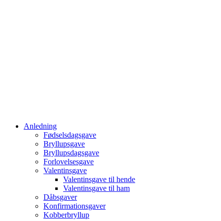
Anledning
Fødselsdagsgave
Bryllupsgave
Bryllupsdagsgave
Forlovelsesgave
Valentinsgave
Valentinsgave til hende
Valentinsgave til ham
Dåbsgaver
Konfirmationsgaver
Kobberbryllup