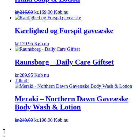
Den
Den
kr.
216,00
kr.
169,00
Køb nu
oprindelige
aktuelle
pris
pris
var:
er:
Kærlighed og Forspil gaveæske
kr.216,00.
kr.169,00.
kr.
179,95
Køb nu
Raunsborg – Daily Care Giftset
kr.
289,95
Køb nu
Tilbud!
Meraki – Northern Dawn Gaveæske
Body Wash & Lotion
Den
Den
kr.
240,00
kr.
198,00
Køb nu
oprindelige
aktuelle
pris
pris
var:
er: