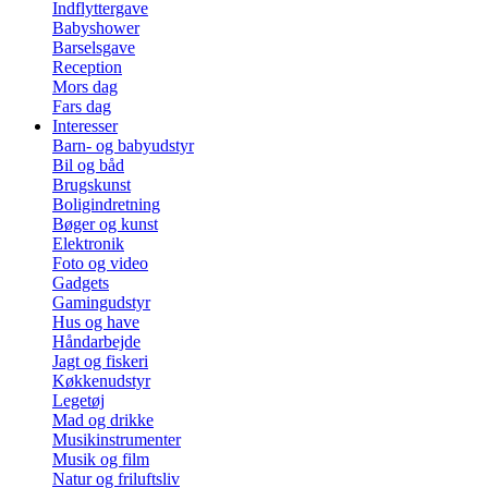
Indflyttergave
Babyshower
Barselsgave
Reception
Mors dag
Fars dag
Interesser
Barn- og babyudstyr
Bil og båd
Brugskunst
Boligindretning
Bøger og kunst
Elektronik
Foto og video
Gadgets
Gamingudstyr
Hus og have
Håndarbejde
Jagt og fiskeri
Køkkenudstyr
Legetøj
Mad og drikke
Musikinstrumenter
Musik og film
Natur og friluftsliv