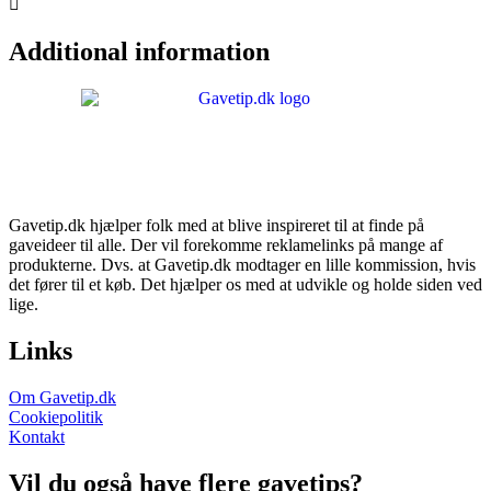
kr.240,00.
kr.198,00.
Additional information
Gavetip.dk hjælper folk med at blive inspireret til at finde på
gaveideer til alle. Der vil forekomme reklamelinks på mange af
produkterne. Dvs. at Gavetip.dk modtager en lille kommission, hvis
det fører til et køb. Det hjælper os med at udvikle og holde siden ved
lige.
Links
Om Gavetip.dk
Cookiepolitik
Kontakt
Vil du også have flere gavetips?