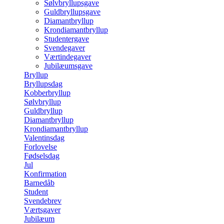
Sølvbryllupsgave
Guldbryllupsgave
Diamantbryllup
Krondiamantbryllup
Studentergave
Svendegaver
Værtindegaver
Jubilæumsgave
Bryllup
Bryllupsdag
Kobberbryllup
Sølvbryllup
Guldbryllup
Diamantbryllup
Krondiamantbryllup
Valentinsdag
Forlovelse
Fødselsdag
Jul
Konfirmation
Barnedåb
Student
Svendebrev
Værtsgaver
Jubilæum