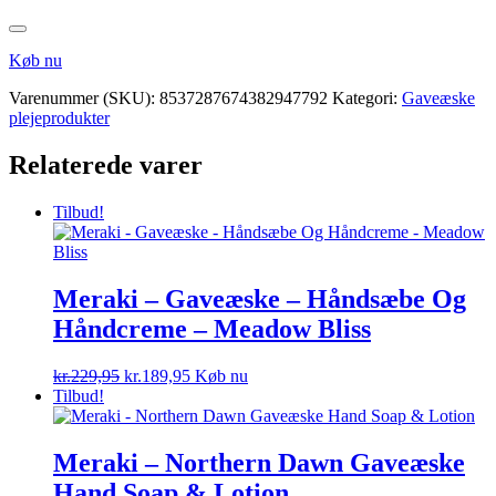
Køb nu
Varenummer (SKU):
8537287674382947792
Kategori:
Gaveæske
plejeprodukter
Relaterede varer
Tilbud!
Meraki – Gaveæske – Håndsæbe Og
Håndcreme – Meadow Bliss
Den
Den
kr.
229,95
kr.
189,95
Køb nu
oprindelige
aktuelle
Tilbud!
pris
pris
var:
er:
kr.229,95.
kr.189,95.
Meraki – Northern Dawn Gaveæske
Hand Soap & Lotion