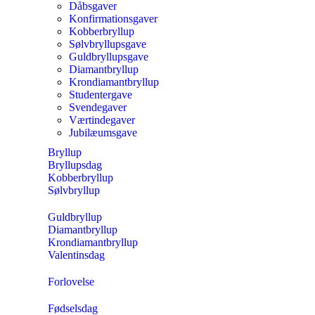
Dåbsgaver
Konfirmationsgaver
Kobberbryllup
Sølvbryllupsgave
Guldbryllupsgave
Diamantbryllup
Krondiamantbryllup
Studentergave
Svendegaver
Værtindegaver
Jubilæumsgave
Bryllup
Bryllupsdag
Kobberbryllup
Sølvbryllup
Guldbryllup
Diamantbryllup
Krondiamantbryllup
Valentinsdag
Forlovelse
Fødselsdag