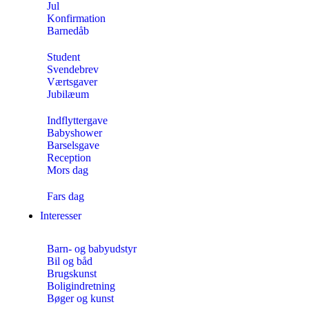
Jul
Konfirmation
Barnedåb
Student
Svendebrev
Værtsgaver
Jubilæum
Indflyttergave
Babyshower
Barselsgave
Reception
Mors dag
Fars dag
Interesser
Barn- og babyudstyr
Bil og båd
Brugskunst
Boligindretning
Bøger og kunst