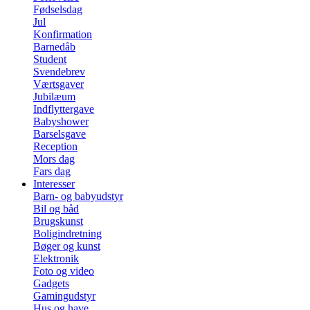
Fødselsdag
Jul
Konfirmation
Barnedåb
Student
Svendebrev
Værtsgaver
Jubilæum
Indflyttergave
Babyshower
Barselsgave
Reception
Mors dag
Fars dag
Interesser
Barn- og babyudstyr
Bil og båd
Brugskunst
Boligindretning
Bøger og kunst
Elektronik
Foto og video
Gadgets
Gamingudstyr
Hus og have