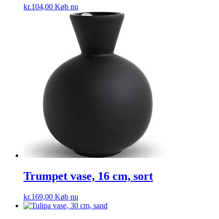
kr.
104,00
Køb nu
Trumpet vase, 16 cm, sort
kr.
169,00
Køb nu