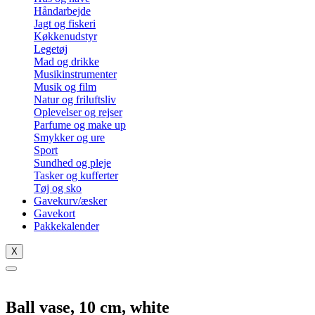
Håndarbejde
Jagt og fiskeri
Køkkenudstyr
Legetøj
Mad og drikke
Musikinstrumenter
Musik og film
Natur og friluftsliv
Oplevelser og rejser
Parfume og make up
Smykker og ure
Sport
Sundhed og pleje
Tasker og kufferter
Tøj og sko
Gavekurv/æsker
Gavekort
Pakkekalender
X
Ball vase, 10 cm, white