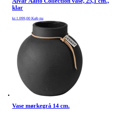
Alvar Aalto Collection vase, 25,1 cm.,
klar
kr.
1.099,00
Køb nu
Vase mørkegrå 14 cm.