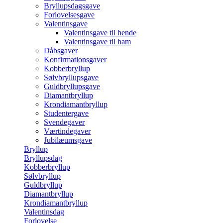
Bryllupsdagsgave
Forlovelsesgave
Valentinsgave
Valentinsgave til hende
Valentinsgave til ham
Dåbsgaver
Konfirmationsgaver
Kobberbryllup
Sølvbryllupsgave
Guldbryllupsgave
Diamantbryllup
Krondiamantbryllup
Studentergave
Svendegaver
Værtindegaver
Jubilæumsgave
Bryllup
Bryllupsdag
Kobberbryllup
Sølvbryllup
Guldbryllup
Diamantbryllup
Krondiamantbryllup
Valentinsdag
Forlovelse